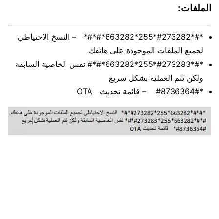
الملفات:
*#*#273282*255*663282*#*#* – النسخ الاحتياطي
لجميع الملفات الموجودة على هاتفك.
*#*#273283*255*663282*#*# نفس الخاصية السابقة
ولكن تتم العملية بشكل سريع
*#8736364# – قائمة تحديث OTA