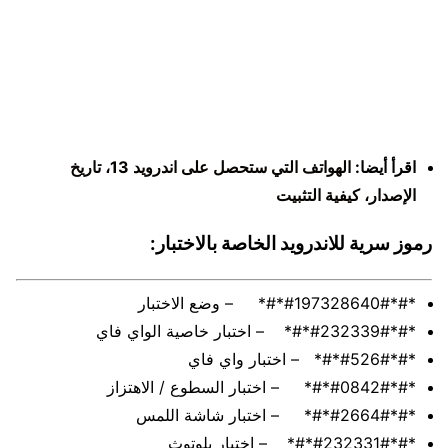
اقرأ أيضا:
الهواتف التي ستحصل على اندرويد 13، تاريخ
الإصدار، كيفية التثبيت
رموز سرية للاندرويد الخاصة بالاختبار:
*#*#197328640#*#* – وضع الاختبار
*#*#232339#*#* – اختبار خاصية الواي فاي
*#*#526#*#* – اختبار واي فاي
*#*#0842#*#* – اختبار السطوع / الاهتزاز
*#*#2664#*#* – اختبار شاشة اللمس
*#*#232331#*#* – اختبار بلوتوث