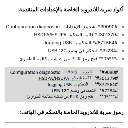
أكواد سرية للاندرويد الخاصة بالإعدادات المتقدمة:
#9090#* تشخيض الإعدادات Configuration diagnostic
#301279#* قائمة التحكم HSDPA/HSUPA
#872564#* التحكم بـ logging USB
#7284#* التحكم في وضع USB 12C
#***05** فتح رمز PUK من شاشة مكالمة الطوارئ
رموز سرية للاندرويد الخاصة بالتحكم في الهاتف: