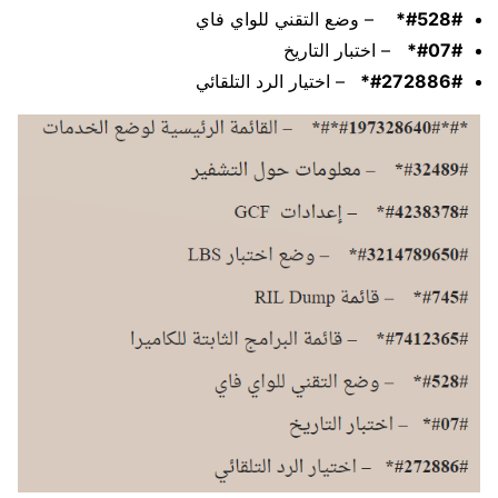
#528#*
– وضع التقني للواي فاي
#07#*
– اختبار التاريخ
#272886#*
– اختيار الرد التلقائي