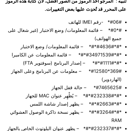
تنبيه
:
المرجو أخذ الرموز من الصور أفضل، لأن كتابة هذه الرموز
على المحرر قد تُحدِث عليها بعض التغييرات.
#06#* -رقم IMEI للهاتف
#*#0* – قائمة المعلومات/ وضع الاختبار (غير شغال على
جميع الهواتف)
*#*#4636#*#* – قائمة المعلومات/ وضع الاختبار
*#*#34971539#*#* – قائمة المعلومات عن الكاميرا ​
*#*#1111#*#* – إصدار البرنامج (سوفتوير FTA)
369#*#12580* – معلومات عن البرنامج وعلى الجهاز
(الهاردوير)
#7465625#* – حالة قفل الجهاز
*#*#232338#*#* – يُظْهِر عنوان MAC للجهاز
*#*#2663#*#* – يظهر إصدار شاشة اللمس
*#*#3264#*#* – يظهر نسخة ذاكرة الوصول العشوائي
RAM
*#*#232337#*#* – يظهر عنوان البلوتوث الخاص بالجهاز