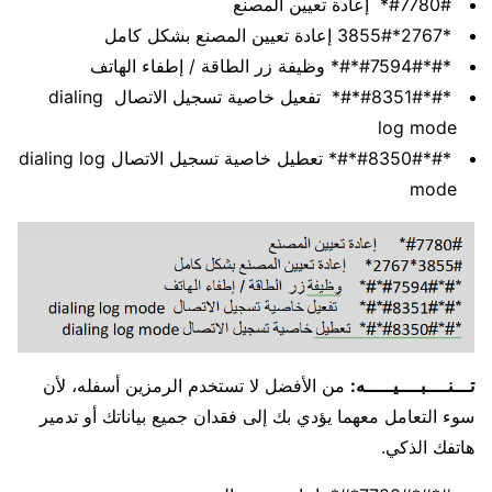
#7780#* إعادة تعيين المصنع
*2767*3855# إعادة تعيين المصنع بشكل كامل
*#*#7594#*#* وظيفة زر الطاقة / إطفاء الهاتف
*#*#8351#*#* تفعيل خاصية تسجيل الاتصال dialing
log mode
*#*#8350#*#* تعطيل خاصية تسجيل الاتصال dialing log
mode
تـــنــــبــــيـــــه:
من الأفضل لا تستخدم الرمزين أسفله، لأن
سوء التعامل معهما يؤدي بك إلى فقدان جميع بياناتك أو تدمير
هاتفك الذكي.