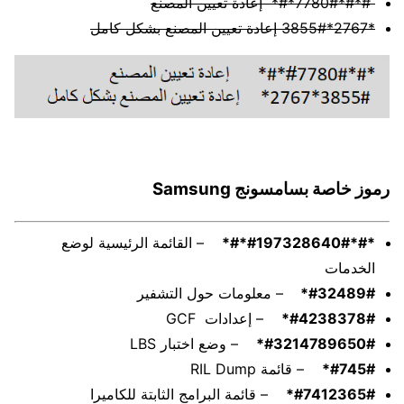
#*#*7780#*#* إعادة تعيين المصنع
*2767*3855# إعادة تعيين المصنع بشكل كامل
رموز خاصة بسامسونج Samsung
*#*#197328640#*#*
– القائمة الرئيسية لوضع
الخدمات
#32489#*
– معلومات حول التشفير
#4238378#*
– إعدادات GCF
#3214789650#*
– وضع اختبار LBS
#745#*
– قائمة RIL Dump
#7412365#*
– قائمة البرامج الثابتة للكاميرا