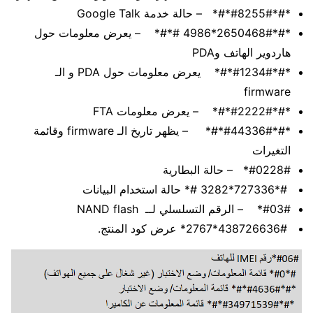
*#*#8255#*#* – حالة خدمة Google Talk
*#*2650468#*4986 #*#* – يعرض معلومات حول
هاردوير الهاتف وPDA
*#*#1234#*#* يعرض معلومات حول PDA و الـ
firmware
*#*#2222#*#* – يعرض معلومات FTA
*#*#44336#*#* – يظهر تاريخ الـ firmware وقائمة
التغيرات
#0228#* – حالة البطارية
#*727336*3282 #* حالة استخدام البيانات
#03#* – الرقم التسلسلي لــ NAND flash
438726636#*2767* عرض كود المنتج.