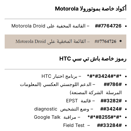
أكواد خاصة بموتورولا Motorola
##7764726
– القائمة المخفية على Motorola Droid
رموز خاصة ب
اش تي سي HTC
*#*#3424#*#*
– برنامج اختبار HTC
##786#
– الدعم اللوجستي العكسي (المعلومات
المرسلة الشركة المصنعة)
##3282#
– قائمة EPST
##3424#
– وضع التشخيص diagnostic
*#*#8255#*#*
– مراقبة Google Talk
– Field Test
##33284#