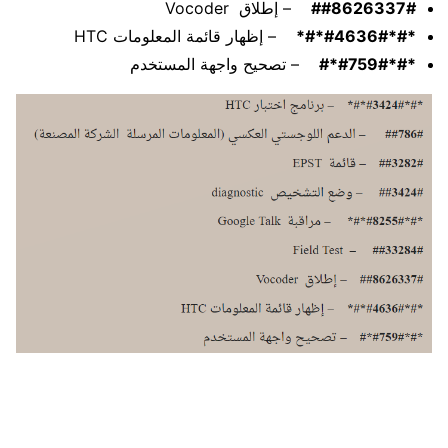
##8626337#
– إطلاق Vocoder
*#*#4636#*#*
– إظهار قائمة المعلومات HTC
*#*#759#*#
– تصحيح واجهة المستخدم