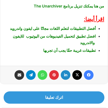
من هنا يمكنك تنزيل برنامج The Unarchiver
اقرأ أيضا:
أفضل التطبيقات لتعلم اللغات مجانًا على ايفون واندرويد
افضل تطبيق لتحميل الفيديوهات من اليوتيوب للايفون
والاندرويد
تطبيقات غريبة حقًا يجب أن تجربها
فيسبوك
‫X
لينكدإن
بينتيريست
واتساب
تيلقرام
مشاركة عبر البريد
اترك تعليقا