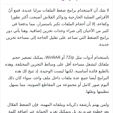
لا شك أن لاستخدام برامج ضغط الملفات مزايا عديدة. فمع أنّ
الأقراص الصلبة الخارجية وذواكر الفلاش أصبحت أكثر تطورا
وكفاءة، إلا أن أحجام الملفات تكبر باستمرار، مما يدفعنا في
كثير من الأحيان إلى شراء وحدات تخزين إضافية. وهنا يأتي دور
برامج الضغط التي تساعد على تقليل الحاجة إلى مساحة تخزين
جديدة.
باستخدام أدوات مثل 7Zip أو WinRAR، يمكنك تصغير حجم
ملفاتك لتشغل مساحة أقل على وسائط التخزين المختلفة. وهذه
بالطبع فائدة أساسية، لكنها ليست الوحيدة. إذ تتيح لك هذه
البرامج أيضا جمع عدة ملفات داخل ملف واحد، سواء كان ذلك
ألبوم صور كامل أو مجموعة من المقاطع الصوتية، مما يسهل
تنظيمها ونقلها.
ولمن يهتم بأرشفة ذكرياته وملفاته المهمة، فإن الضغط الفعّال
يعد خطوة ضرورية. بل ويمكنك تعزيز الحماية عبر إضافة كلمة