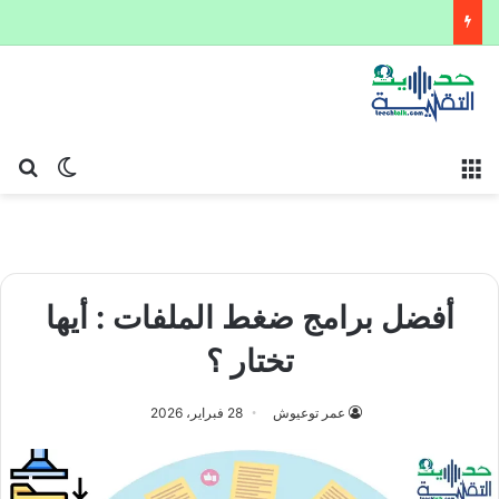
القائمة
بح
الوضع ا
أفضل برامج ضغط الملفات : أيها
تختار ؟
عمر توعيوش
28 فبراير، 2026