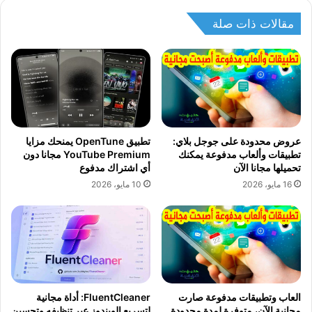
مقالات ذات صلة
عروض محدودة على جوجل بلاي:
تطبيق OpenTune يمنحك مزايا
تطبيقات وألعاب مدفوعة يمكنك
YouTube Premium مجانا دون
تحميلها مجانا الآن
أي اشتراك مدفوع
16 مايو، 2026
10 مايو، 2026
العاب وتطبيقات مدفوعة صارت
FluentCleaner: أداة مجانية
مجانية الآن، متوفرة لمدة محدودة
لتسريع الويندوز عبر تنظيفه وتحسين