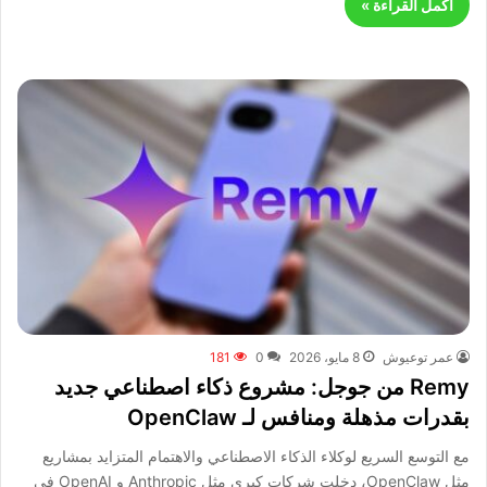
أكمل القراءة »
عمر توعيوش
8 مايو، 2026
0
181
Remy من جوجل: مشروع ذكاء اصطناعي جديد
بقدرات مذهلة ومنافس لـ OpenClaw
مع التوسع السريع لوكلاء الذكاء الاصطناعي والاهتمام المتزايد بمشاريع
مثل OpenClaw، دخلت شركات كبرى مثل Anthropic و OpenAI في