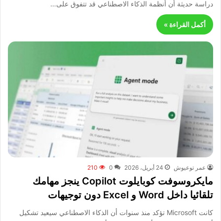
دراسة حديثة أن أنظمة الذكاء الاصطناعي قد تتفوق على…
أكمل القراءة »
عمر توعيوش
24 أبريل، 2026
0
210
مايكروسوفت كوبايلوت Copilot ينجز مهامك
تلقائيا داخل Word و Excel دون توجيهات
كانت Microsoft تؤكد منذ سنوات أن الذكاء الاصطناعي سيعيد تشكيل