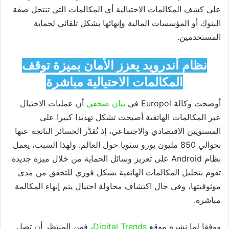
على كشف المكالمات الاحتيالية أي المكالمات التي تنتحل صفة
البنوك أو المؤسسات المالية وإنهائها بشكل تلقائي لحماية
المستخدمين.
نظام أندرويد يعزز الأمان بميزة توقف
المكالمات الاحتيالية مباشرة
أوضحت وكالة
Europol
في
بيان صحفي
أن عمليات الاحتيال
عبر المكالمات الهاتفية أصبحت تشكل تهديدا كبيرا على
المستويين الاقتصادي والاجتماعي، إذ تُقدَّر الخسائر الناتجة عنها
بحوالي 850 مليون يورو سنويا حول العالم. ولهذا السبب، يعمل
نظام
Android
على تعزيز وسائل الحماية من خلال ميزة جديدة
تقوم بتحليل المكالمات الهاتفية بشكل فوري للتحقق من مدى
موثوقيتها، وفي حال اكتشاف محاولة احتيال يتم إنهاء المكالمة
مباشرة.
ووفقا لما نشره موقع
Digital Trends
، فمن المنتظر أن تصل