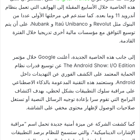
هذه الخاصية خلال الأسابيع المقبلة إلى الهواتف التي تعمل بنظام
أندرويد 11 وما بعده. كما ستدعم في مرحلتها الأولى عددا من
البنوك مثل
Revolut
و
Itaú Unibanco
و
Nubank
، على أن يتم
توسيع التوافق مع مؤسسات مالية أخرى تدريجيا خلال الفترة
القادمة.
إلى جانب هذه الخاصية الجديدة، أعلنت
Google
خلال مؤتمر
The Android Show: I/O Edition
عن توسيع قدرات نظام
الحماية المعتمد على الكشف الفوري عن التهديدات داخل
Android
. وستعتمد هذه التقنية المدعومة بالذكاء الاصطناعي
على مراقبة سلوك التطبيقات بشكل لحظي، بهدف اكتشاف
البرامج التي تقوم سرا بإعادة توجيه الرسائل النصية أو تستغل
صلاحيات الوصول لإظهار محتوى مخفي على الشاشة.
كما كشفت الشركة عن ميزة أمنية جديدة تحمل اسم “مراقبة
الإشارات الديناميكية”، والتي ستسمح للنظام برصد التطبيقات