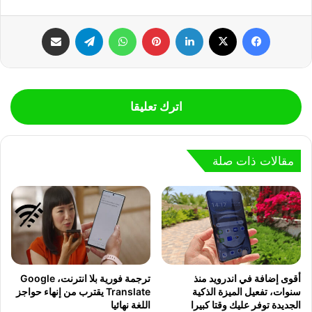
فيسبوك
‫X
لينكدإن
بينتيريست
واتساب
تيلقرام
مشاركة عبر البريد
اترك تعليقا
مقالات ذات صلة
أقوى إضافة في اندرويد منذ
ترجمة فورية بلا انترنت، Google
سنوات، تفعيل الميزة الذكية
Translate يقترب من إنهاء حواجز
الجديدة توفر عليك وقتا كبيرا
اللغة نهائيا