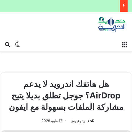
القائمة
بح
الوضع ا
هل هاتفك اندرويد لا يدعم
AirDrop؟ جوجل تطلق بديلا يتيح
مشاركة الملفات بسهولة مع ايفون
عمر توعيوش
17 مايو، 2026