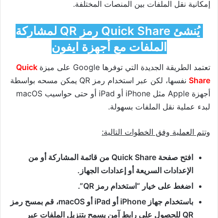
إمكانية نقل الملفات بين المنصات المختلفة.
يُنشئ Quick Share رمز QR لمشاركة
الملفات مع أجهزة ايفون
تعتمد الطريقة الجديدة التي توفرها
Google
على ميزة
Quick
Share
نفسها، لكن عبر استخدام رمز QR يمكن مسحه بواسطة
أجهزة
Apple
مثل iPhone أو iPad أو حتى حواسيب macOS
لبدء عملية نقل الملفات بسهولة.
وتتم العملية وفق الخطوات التالية:
افتح صفحة Quick Share من قائمة المشاركة أو من
الإعدادات السريعة أو إعدادات الجهاز.
اضغط على خيار “استخدام رمز QR”.
باستخدام جهاز iPhone أو iPad أو macOS، قم بمسح رمز
QR للحصول على رابط آمن يسمح بتنزيل الملفات عبر