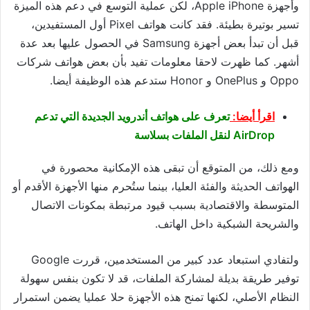
وأجهزة
Apple
iPhone، لكن عملية التوسع في دعم هذه الميزة
تسير بوتيرة بطيئة. فقد كانت هواتف Pixel أول المستفيدين،
قبل أن تبدأ بعض أجهزة
Samsung
في الحصول عليها بعد عدة
أشهر. كما ظهرت لاحقا معلومات تفيد بأن بعض هواتف شركات
Oppo
و
OnePlus
و
Honor
ستدعم هذه الوظيفة أيضا.
اقرأ أيضا:
تعرف على هواتف أندرويد الجديدة التي تدعم
AirDrop لنقل الملفات بسلاسة
ومع ذلك، من المتوقع أن تبقى هذه الإمكانية محصورة في
الهواتف الحديثة والفئة العليا، بينما ستُحرم منها الأجهزة الأقدم أو
المتوسطة والاقتصادية بسبب قيود مرتبطة بمكونات الاتصال
والشريحة الشبكية داخل الهاتف.
ولتفادي استبعاد عدد كبير من المستخدمين، قررت
Google
توفير طريقة بديلة لمشاركة الملفات، قد لا تكون بنفس سهولة
النظام الأصلي، لكنها تمنح هذه الأجهزة حلا عمليا يضمن استمرار