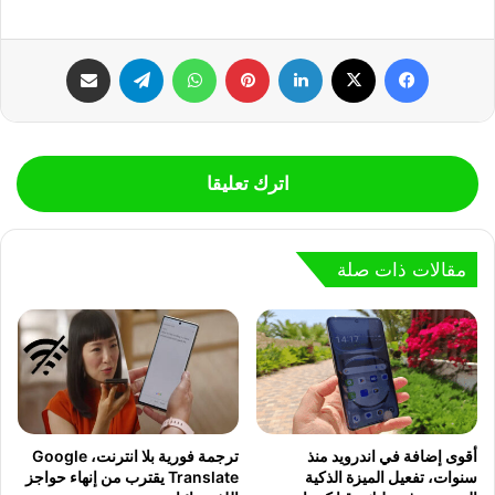
فيسبوك
‫X
لينكدإن
بينتيريست
واتساب
تيلقرام
مشاركة عبر البريد
اترك تعليقا
مقالات ذات صلة
أقوى إضافة في اندرويد منذ
ترجمة فورية بلا انترنت، Google
سنوات، تفعيل الميزة الذكية
Translate يقترب من إنهاء حواجز