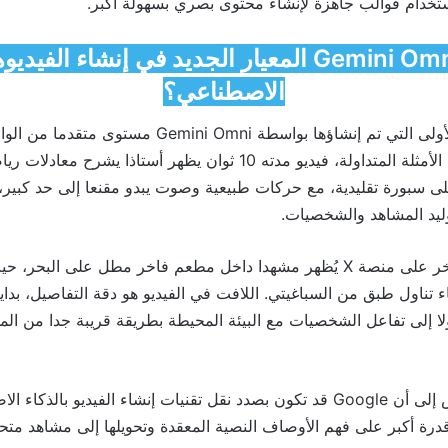
ستخدام قوالب جاهزة لإنشاء محتوى بصري بسهولة أكبر.
هل يصبح Gemini Omni المعيار الجديد في إنشاء الف
الاصطناعي؟
ولى التي تم إنشاؤها بواسطة
Gemini Omni
مستوى متقدما من الواقع
المتابعين. ومن بين الأمثلة المتداولة، فيديو مدته 10 ثوان يظهر أستاذا يشرح
 على سبورة تقليدية، مع حركات طبيعية وصوت يبدو مقنعا إلى حد كبير
ليد المشاهد والشخصيات.
خر على منصة
X
يُظهر مشهدا داخل مطعم فاخر مطل على البحر، حي
ناء تناول طبق من السباغيتي. اللافت في الفيديو هو دقة التفاصيل، بداي
ا إلى تفاعل الشخصيات مع البيئة المحيطة بطريقة قريبة جدا من المش
 إلى أن
Google
قد تكون بصدد نقل تقنيات إنشاء الفيديو بالذكاء ال
رة أكبر على فهم الأوصاف النصية المعقدة وتحويلها إلى مشاهد متحر