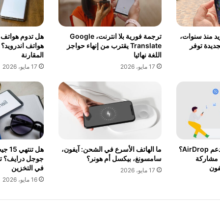
د منذ سنوات،
ترجمة فورية بلا انترنت، Google
هل تدوم هواتف ا
جديدة توفر
Translate يقترب من إنهاء حواجز
هواتف اندرويد؟ ا
اللغة نهائيا
المقارنة
17 مايو، 2026
17 مايو، 2026
هل هاتفك اندرويد لا يدعم AirDrop؟
ما الهاتف الأسرع في الشحن: آيفون،
هل تن
 مشاركة
سامسونغ، بيكسل أم هونر؟
جوجل درايف؟ تفا
فون
في التخزين
17 مايو، 2026
16 مايو، 2026