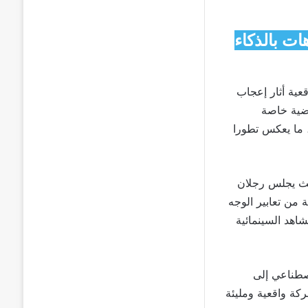
يديوهات بالذكاء
ية أثار إعجاب
 معادلات رياضية خاصة
، ما يعكس تطورا
ث يجلس رجلان
ة من تعابير الوجه
اهد السينمائية
اصطناعي إلى
كة واقعية ومليئة