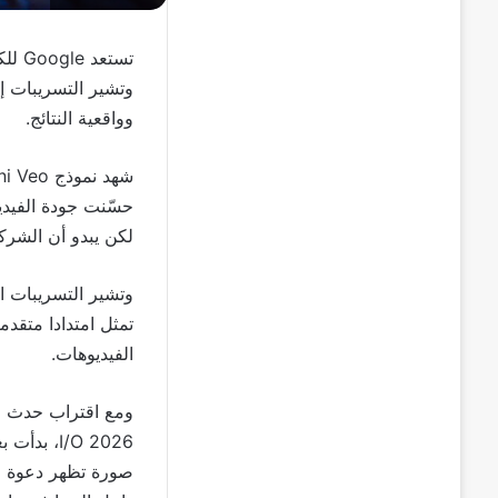
تستعد
Google
للك
وتشير التسريبات إ
وواقعية النتائج.
شهد نموذج
ni Veo
حسّنت جودة الفيديو
لكن يبدو أن الشركة
وتشير التسريبات ا
الفيديوهات.
ومع اقتراب حدث
6
I/O 2026
، بدأت ب
صورة تظهر دعوة لتج