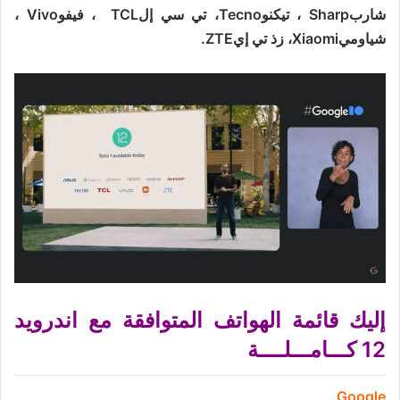
شاربSharp ، تيكنوTecno، تي سي إلTCL ، فيفوVivo ،
شياوميXiaomi، زذ تي إيZTE.
إليك قائمة الهواتف المتوافقة مع اندرويد
12 كـــامـــلــــة
Google