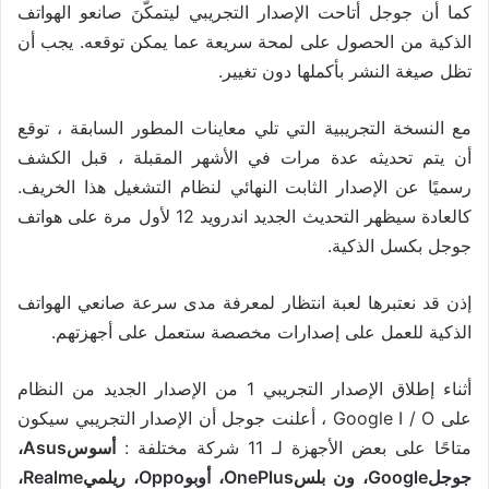
كما أن جوجل أتاحت الإصدار التجريبي ليتمكَّنَ صانعو الهواتف
الذكية من الحصول على لمحة سريعة عما يمكن توقعه. يجب أن
تظل صيغة النشر بأكملها دون تغيير.
مع النسخة التجريبية التي تلي معاينات المطور السابقة ، توقع
أن يتم تحديثه عدة مرات في الأشهر المقبلة ، قبل الكشف
رسميًا عن الإصدار الثابت النهائي لنظام التشغيل هذا الخريف.
كالعادة سيظهر التحديث الجديد اندرويد 12 لأول مرة على هواتف
جوجل بكسل الذكية.
إذن قد نعتبرها لعبة انتظار لمعرفة مدى سرعة صانعي الهواتف
الذكية للعمل على إصدارات مخصصة ستعمل على أجهزتهم.
أثناء إطلاق الإصدار التجريبي 1 من الإصدار الجديد من النظام
على Google I / O ، أعلنت جوجل أن الإصدار التجريبي سيكون
متاحًا على بعض الأجهزة لـ 11 شركة مختلفة :
أسوسAsus،
جوجلGoogle، ون بلسOnePlus، أوبوOppo، ريلميRealme،