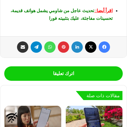
اقرأ أيضا:
تحديث عاجل من شاومي يشمل هواتف قديمة،
تحسينات مفاجئة، عليك بتثبيته فورا
فيسبوك
‫X
لينكدإن
بينتيريست
واتساب
تيلقرام
مشاركة عبر البريد
اترك تعليقا
مقالات ذات صلة