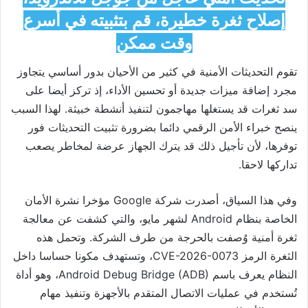
إصلاح ثغرة خطيرة، قم بتثبيته في أسرع
وقت ممكن
تقوم التحديثات الأمنية في كثير من الأحيان بدور أساسي يتجاوز
مجرد إضافة ميزات جديدة أو تحسين الأداء، إذ تركز أيضا على
سد ثغرات قد يستغلها مهاجمون لتنفيذ أنشطة خبيثة. لهذا السبب
ينصح خبراء الأمن الرقمي دائما بضرورة تثبيت التحديثات فور
توفرها، لأن تأجيل ذلك قد يترك الجهاز عرضة لمخاطر يصعب
تداركها لاحقا.
وفي هذا السياق، أصدرت شركة
Google
مؤخرا نشرة الأمان
الخاصة بنظام
Android
لشهر مايو، والتي كشفت عن معالجة
ثغرة أمنية وُصفت بالحرجة من طرف الشركة. وتحمل هذه
الثغرة الرمز CVE-2026-0073، وتستهدف مكونا حساسا داخل
النظام يعرف باسم Android Debug Bridge (ADB)، وهو أداة
تُستخدم في عمليات الاتصال المتقدم بالأجهزة وتنفيذ مهام