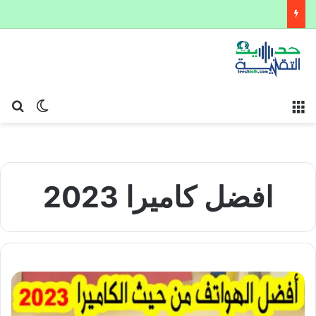
القائمة
بح
الوضع ا
افضل كاميرا 2023