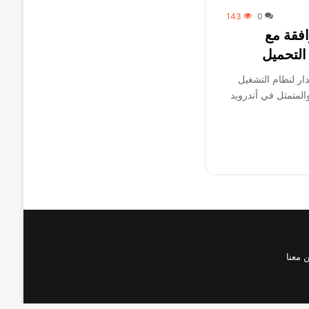
143
0
افقة مع
ار لنظام التشغيل
المتمثل في أندرويد
 معنا