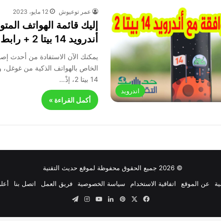
عمر توعيوش
12 مايو، 2023
إليك قائمة الهواتف المتو
أندرويد 14 بيتا 2 + رابط التحميل
يمكنك الآن الاستفادة من أحدث إصد
الخاص بالهواتف الذكية من غوغل، و
14 بيتا 2، إذْ…
اندرويد
أكمل القراءة »
© 2026 جميع الحقوق محفوظة لموقع حديث التقنية
ية
عن الموقع
اتفاقية الاستخدام
سياسة الخصوصية
فريق العمل
اتصل بنا
أعلن
‫X
فيسبوك
بينتيريست
لينكدإن
‫YouTube
انستقرام
تيلقرام