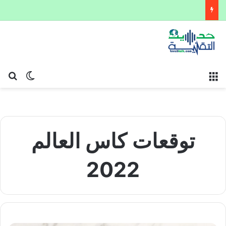
القائمة
بح
الوضع ا
توقعات كاس العالم
2022