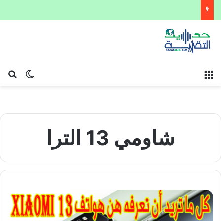
القائمة
بح
الوضع ا
شاومي 13 الترا