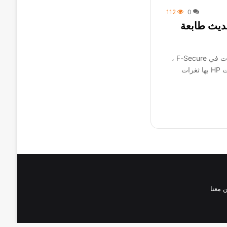
112
0
حديث طابعة
وفقًا لباحثي أمن تكنولوجيا المعلومات في F-Secure ،
فإن أكثر من 150 طرازًا من طابعات HP بها ثغرات
 معنا