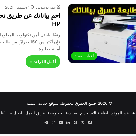
عمر توعيوش
1 ديسمبر، 2021
احمِ بياناتك عن طريق ت
HP
أمنية خطيرة.…
أخبار التقنية
أكمل القراءة »
© 2026 جميع الحقوق محفوظة لموقع حديث التقنية
ية
عن الموقع
اتفاقية الاستخدام
سياسة الخصوصية
فريق العمل
اتصل بنا
أعلن
‫X
فيسبوك
بينتيريست
لينكدإن
‫YouTube
انستقرام
تيلقرام