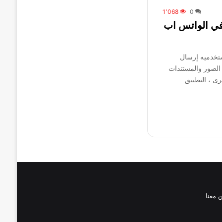
1٬068
0
ي الواتس اب
ستخدميه إرسال
الصور والمستندات
ى ، التطبيق
 معنا