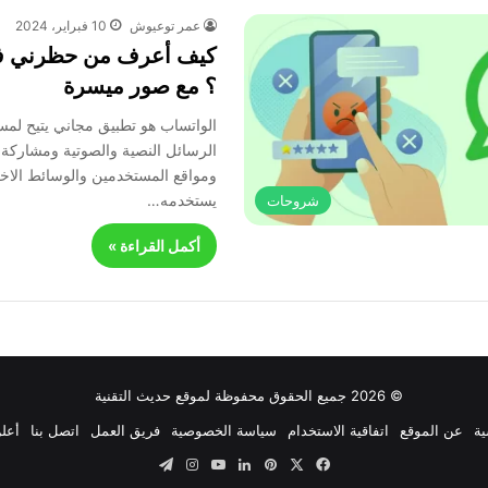
عمر توعيوش
10 فبراير، 2024
كيف أعرف من حظرني ف
؟ مع صور ميسرة
الواتساب هو تطبيق مجاني يتيح لم
الرسائل النصية والصوتية ومشاركة 
ومواقع المستخدمين والوسائط الاخر
يستخدمه…
شروحات
أكمل القراءة »
© 2026 جميع الحقوق محفوظة لموقع حديث التقنية
ية
عن الموقع
اتفاقية الاستخدام
سياسة الخصوصية
فريق العمل
اتصل بنا
أعلن
‫X
فيسبوك
بينتيريست
لينكدإن
‫YouTube
انستقرام
تيلقرام