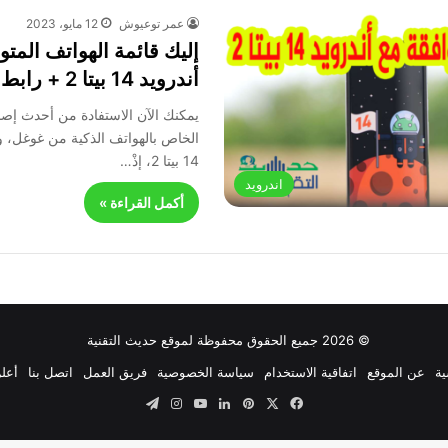
عمر توعيوش
12 مايو، 2023
إليك قائمة الهواتف المتو
أندرويد 14 بيتا 2 + رابط التحميل
يمكنك الآن الاستفادة من أحدث إصد
الخاص بالهواتف الذكية من غوغل، و
14 بيتا 2، إذْ…
اندرويد
أكمل القراءة »
© 2026 جميع الحقوق محفوظة لموقع حديث التقنية
ية
عن الموقع
اتفاقية الاستخدام
سياسة الخصوصية
فريق العمل
اتصل بنا
أعلن
‫X
فيسبوك
بينتيريست
لينكدإن
‫YouTube
انستقرام
تيلقرام