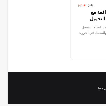
141
0
افقة مع
ار لنظام التشغيل
المتمثل في أندرويد
 معنا