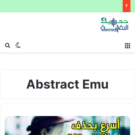
القائمة
بح
الوضع ا
Abstract Emu