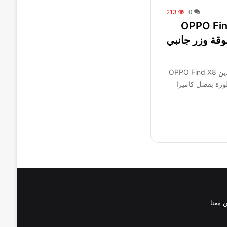
213
0
 تكشف عن هاتفي OPPO Find
را متفوقة وزر جانبي
أعلنت أوبو عن إطلاق هاتفيها الجديدين OPPO Find X8
متطورة بفضل كاميرا
 معنا