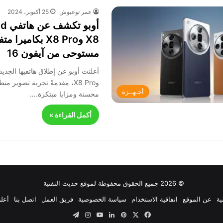
عمر توعيوش
25 أكتوبر، 2024
أوبو
X8 وX8 Pro بكامي
مستوحى من آيفون 16
وX8 Pro، مقدمةً تجربة تصوير 
أجـهــزة
محسنة ومزايا مبتكرة.…
أكمل القراءة »
© 2026 جميع الحقوق محفوظة لموقع حديث التقنية
ية
عن الموقع
اتفاقية الاستخدام
سياسة الخصوصية
فريق العمل
اتصل بنا
أعلن
‫X
فيسبوك
بينتيريست
لينكدإن
‫YouTube
انستقرام
تيلقرام