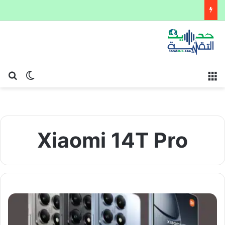
القائمة
بح
الوضع ا
Xiaomi 14T Pro