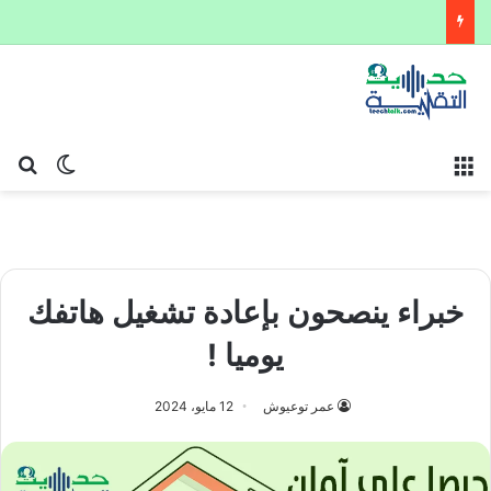
القائمة
بح
الوضع ا
خبراء ينصحون بإعادة تشغيل هاتفك
يوميا !
عمر توعيوش
12 مايو، 2024