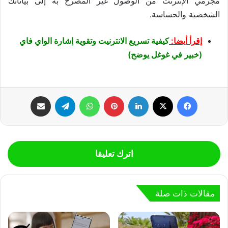
مجرمي الإنترنت من الوصول غير المصرح به إلى بياناتك
الشخصية والحساسة.
إقرأ أيضا:
كيفية تسريع الانترنيت وتقوية إشارة الواي فاي
(خبير في غوغل يوضح)
فيسبوك
‫X
لينكدإن
بينتيريست
واتساب
تيلقرام
مشاركة عبر البريد
اترك تعليقا
مقالات ذات صلة