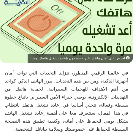
احرص على أمان هاتفك: خبراء ينصحون بإعادة تشغيل هاتفك يوميا!
في عالمنا الرقمي المتطور، تتزايد التحديات التي تواجه أمان
أجهزتنا الذكية، ومن بين هذه التحديات، يبرز الهاتف الذكي كواحد
من أهم الأهداف للهجمات السيبرانية. لحماية هاتفك من
التهديدات الإلكترونية، يوصي خبراء الأمن السيبراني باتباع خطوة
بسيطة وفعالة، تتجلي أساسا في إعادة تشغيل هاتفك بانتظام.
في هذا المقال، سنتعرف معا على أهمية إعادة تشغيل الهاتف
بشكل يومي للحفاظ على أمانه، وكيفية تطبيق هذه النصيحة
البسيطة للحفاظ على خصوصيتك وسلامة بياناتك الشخصية.