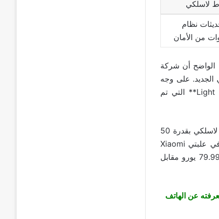
ديثات نظام
ن الواضح أن شركة
 **”Pro”** من هاتفها الذكي الجديد. على وجه
الخصوص، تم تجهيز هذا الإصدار بوحدة الكاميرا الرئيسية المتطورة **”Light Fusion 900″** التي تم
يتميز 14T Pro أيضًا بوجود Wi-Fi 7 وشحن لاسلكي بقوة 120 واط بالإضافة إلى شحن لاسلكي بقدرة 50
واط. ومع ذلك، هناك تغيير كبير يحدث هذا العام، حيث لم تعد أجهزة الشحن متضمنة في علبتي Xiaomi
14T و14T Pro. لذلك سيتعين عليك دفع 49.99 يورو مقابل الشاحن بقدرة 67 واط و79.99 يورو مقابل