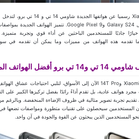
أعلنت شركة Xiaomi رسميا عن هواتفها الجديدة 
الأجهزة الرائدة مثل Galaxy S24 وGoogle Pixel 9. تتميز الهوات
خيارًا جاذبًا للمستخدمين الباحثين عن أداء قوي وتجربة متميزة.
 تقدمه هذه الهواتف من مميزات وما يمكن أن تقدمه في سوق 
برو أفضل الهواتف المتطورة
تصل هواتف Xiaomi 14T و14T Pro الآن إلى الأسواق، لتلبي احتياجات عشاق 
جرد هواتف عادية، بل تقدم أداءً رائدًا بفضل تركيزها الكبير على ال
 Xiaomi إلى تقديم تجربة تصوير مثالية في ظروف الإضاءة المنخفضة. وبالرغم 
ا أن المستخدمين سيحصلون على تقنيات متطورة ومواصفات تضعها في
نحو المستخدمين الذين يبحثون عن القوة والجودة في آن واحد.