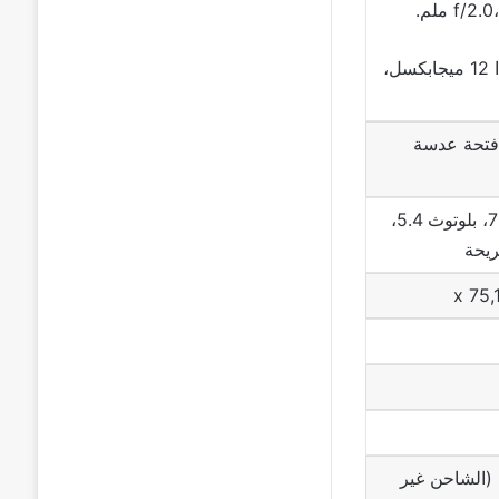
زاوية واسعة جدًا 12 ميجابكسل،
 فتحة عدسة
5جي، واي فاي 7، بلوتوث 5.4،
1 واط (الشاحن غير