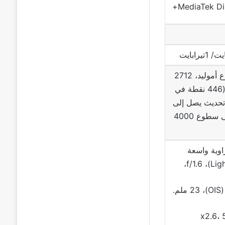
MediaTek Di
6.7 بوصة من نوع أموليد، 2712
× 1220 بكسل (446 نقطة في
تحديث يصل إلى
144 هرتز، أقصى سطوع 4000
اوية واسعة
م.
مقربة x2.6، 50