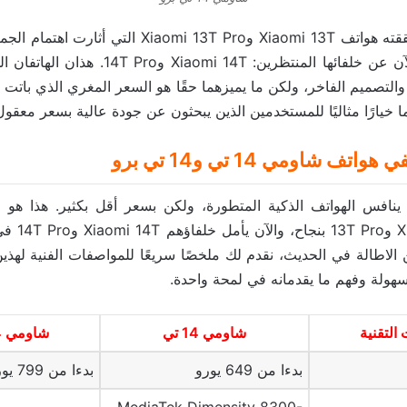
بعد النجاح الذي حققته هواتف Xiaomi 13T وiaomi 13T Pro
التجارية الصينية الآن عن خلفائها المنتظرين:  14T
ا خيارًا مثاليًا للمستخدمين الذين يبحثون عن جودة عالية بسعر معقول
ف شاومي 14 تي و14 تي برو
 ينافس الهواتف الذكية المتطورة، ولكن بسعر أقل بكثير. هذا هو 
هواتف omi 13T
 الاطالة في الحديث، نقدم لك ملخصًا سريعًا للمواصفات الفنية لهذين
بسهولة وفهم ما يقدمانه في لمحة واحدة.
التقنية
شاومي 14 تي
شاومي 14 تي برو
بدءا من 649 يورو
بدءا من 799 يورو