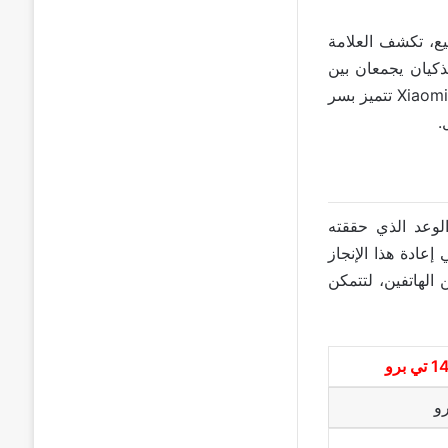
X التي أثارت اهتمام الجميع، تكشف العلامة
Xiaomi و14T Pro. هذان الهاتفان الذكيان يجمعان بين
التقنيات المتطورة والتصميم الفاخر، ولكن ما يميزهما حقًا هو السعر المغري الذي باتت Xiaomi تتميز بسر
.
الوعد الذي حققته
Xia و13T Pro بنجاح، والآن يأمل خلفاؤهم Xiaomi 14T و14T Pro في إعادة هذا الإنجاز
 الهاتفين، لتتمكن