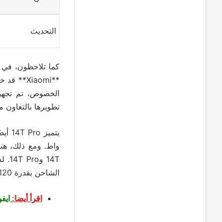
التحديث
كما تلاحظون، في ا
تطويرها بالتعاون مع **ca
الشاحن بقدرة 120 واط.
اقرأ أيضا:
ايفون 16 : السعر، تاريخ الإصدار، الميزات الج