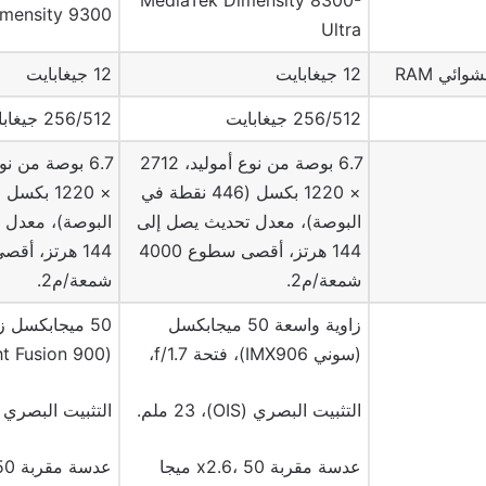
MediaTek Dimensity 8300-
mensity 9300+
Ultra
ائي RAM
12 جيغابايت
12 جيغابايت
256/512 جيغابايت
256/512 جيغابايت/ 1تيرابايت
6.7 بوصة من نوع أموليد، 2712
× 1220 بكسل (446 نقطة في
البوصة)، معدل تحديث يصل إلى
البوصة)، معدل 
144 هرتز، أقصى سطوع 4000
شمعة/م2.
شمعة/م2.
زاوية واسعة 50 ميجابكسل
50 ميجابكسل ز
(سوني IMX906)، فتحة f/1.7،
(Light Fusion 900)، f/1.6،
التثبيت البصري (OIS)، 23 ملم.
التثبيت البصري (OIS)، 23 مل
عدسة مقربة x2.6، 50 ميجا
عدسة 