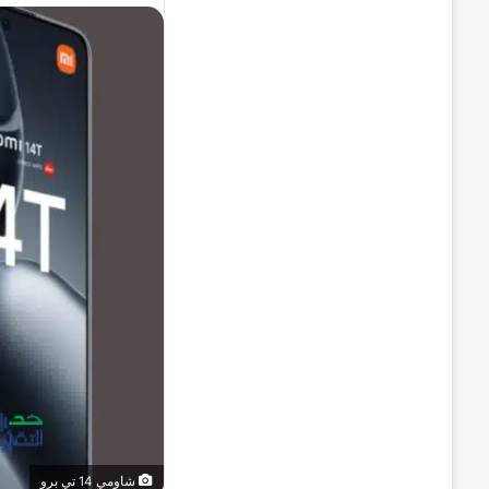
شاومي 14 تي برو