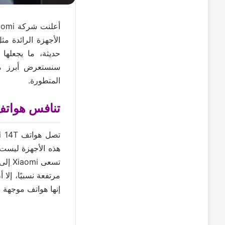
حديثة، ما يجعلها 
سنستعرض أبرز ما
المتطورة.
تنافس هواتف شاومي 14 تي و14 تي 
هذه الأجهزة ليست م
تسعى
مرتفعة نسبيًا، إل
إنها هواتف موجهة 