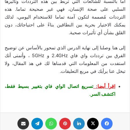
أما بالنسبة للشائعات التي تربط بين هذه الترددات وتأثيرها
السلبي على صحة الإنسان، فهي غير صحيحة تماما. هذه
الترددات مُصممة لتكون آمنة تماما للاستخدام اليومي، لذلك
يمكنك الاختيار بحرية بين النطاقين بناءً على احتياجاتك، دون
القلق بشأن أي تأثيرات صحية.
إلى هنا وصلنا إلى نهاية الدرس الذي تمحور بالأساس عن توضيح
الفرق بين ترددات واي فاي 2.4GHz و 5GHz ، وأتمنى أنك
استفدت من المعلومات التي قدمناها لك في هذ المقال، ولا
تبخل عنا يرأيك في مربع التعليقات.
اقرأ أيضا:
تسريع اتصال الواي فاي بتغيير بسيط فقط،
اكتشف السر.
فيسبوك
‫X
لينكدإن
بينتيريست
واتساب
تيلقرام
مشاركة عبر البريد