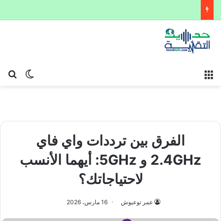
القائمة
بح
الوضع ا
الفرق بين ترددات واي فاي
2.4GHz و 5GHz: أيهما الأنسب
لاحتياجاتك؟
عمر توعيوش
16 مارس، 2026