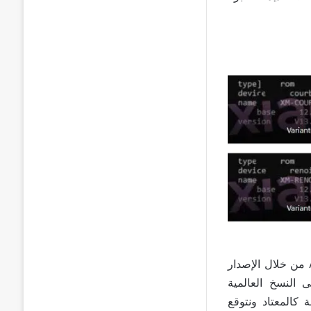
سيتم تحديث طرازي الجيل الخامس 5G والجيل الرابع 4G إلى MIUI 13 و Android 12 من خلال الإصدار
ة ، ستتلقى النسخ العالمية
 كالمعتاد ونتوقع