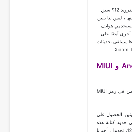
هل حقا هاتف Xiaomi Mi 11 Lite سيتم تحديثه رسميا إلى MIUI 13 ونظام التشغيل اندرويد 12؟ سبق
إلى MIUI 13. ومع ذلك ، بعد رؤيتها ، ليس لنا يقين
12. مما يطرح الكثير من مستخدمي هواتف
خرى أيضًا على
نفس التحديث “: هذا غير مؤكد. ولكن بفضل فريق Xiaomiui أكد لنا أن هاتف Mi 11 Lite سيتلقى تحديثات
هل سيتم حقا تحديث Xiaomi Mi 11 Lite إلى Android 12 و MIUI
نعم سيحصل هاتف Xiaomi Mi 11 Lite على اندرويد 12 وواجهة MIUI 13، والدليل يكمن في رمز MIUI
شاف التحديث في كود مصدر MIUI ، ستتلقى Xiaomi Mi 11 Lite تحديثين: الحصول على
وقد عرفناه رسميًا) والتحديث الآخر لنظام التشغيل Android 12. إلى حدود كتابة هذه
الأسطر، نشك في مدى حصول هاتف Xiaomi Mi 11 Lite على نظام التشغيل اندرويد 12. تحديدا ، أخبرنا