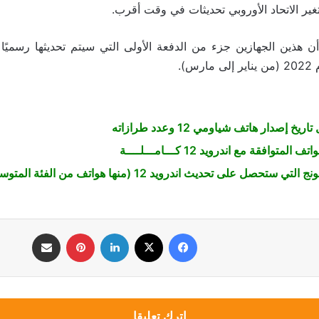
غير الاتحاد الأوروبي تحديثات في وقت أقرب.
س).
 إصدار هاتف شياومي 12 وعدد طرازاته
لمتوافقة مع اندرويد 12 كـــامـــلــــة
تحصل على تحديث اندرويد 12 (منها هواتف من الفئة المتوسطة)
فيسبوك
‫X
لينكدإن
بينتيريست
مشاركة عبر البريد
اترك تعليقا