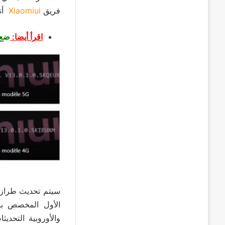
فريق
Xiaomiui
أنه س
اقرأ أيضا:
ضع 
والأوروبية التحدي