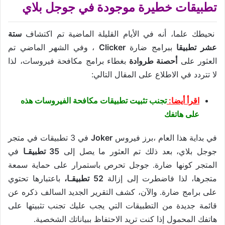
تطبيقات خطيرة موجودة في جوجل بلاي
نحيطك علما، أنه في الأيام القليلة الماضية تم اكتشاف
ستة
عشر تطبيقا
ببرامج ضارة
Clicker
، وفي الشهر الماضي تم
العثور على
أحصنة طروادة
بغطاء برامج مكافحة فيروسات، لذا
لا تتردد في الاطلاع على المقال التالي:
اقرأ أيضا:
تجنب تثبيت تطبيقات مكافحة الفيروسات هذه
على هاتفك
في بداية هذا العام ،برز فيروس
Joker
في 3 تطبيقات في متجر
جوجل بلاي، بعد ذلك تم العثور ما يصل إلى
35 تطبيقـا
في
المتجر كونها ضارة. جوجل تحرص باستمرار على حماية سمعة
متجرها، لذا فاضطرت إلى إزالة
52 تطبيقـا،
باعتبارها تحتوي
على برامج ضارة. والآن، كشف التقرير الجديد السالف ذكره عن
قائمة جديدة من التطبيقات التي يجب عليك تجنب تثبيتها على
هاتفك المحمول إذا كنت تريد الاحتفاظ ببياناتك الشخصية.