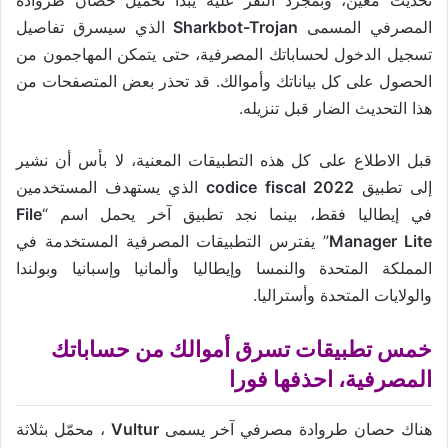
تحديث معين، وبمجرد النقر عليه يبدأ تحميل حصان طروادة
المصرفي المسمى
Sharkbot-Trojan
الذي سيسرق تفاصيل
تسجيل الدخول لحساباتك المصرفية، حتى يتمكن المهاجمون من
الحصول على كل بياناتك وأموالك. قد تحذر بعض المتصفحات من
هذا التحديث الضار قبل تنزيله.
قبل الاطلاع على كل هذه التطبيقات المعنية، لا بأس أن نشير
إلى تطبيق
codice fiscal 2022
الذي يستهدف المستخدمين
في إيطاليا فقط، بينما نجد تطبيق آخر يحمل اسم “
File
Manager Lite
” يفترس التطبيقات المصرفية المستخدمة في
المملكة المتحدة والنمسا وإيطاليا وألمانيا وإسبانيا وبولندا
والولايات المتحدة وأستراليا.
خمس تطبيقات تسرق أموالك من حساباتك
المصرفية، احذفها فورا
هناك حصان طروادة مصرفي آخر يسمى
Vultur
، محمّل بثلاثة