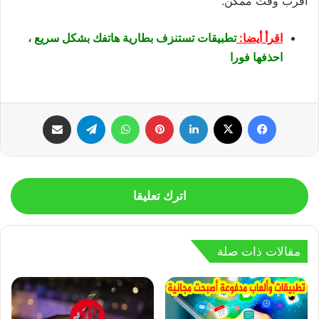
أقرب وقت ممكن.
اقرأ أيضا:
تطبيقات تستنزف بطارية هاتفك بشكل سريع ،
احذفها فورا
فيسبوك
‫X
لينكدإن
بينتيريست
واتساب
تيلقرام
مشاركة عبر البريد
اترك تعليقا
مقالات ذات صلة