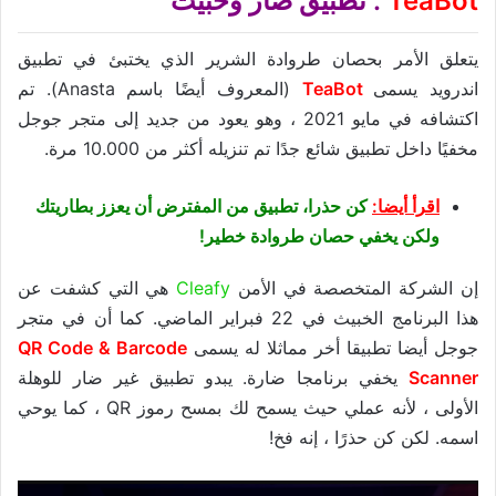
TeaBot
: تطبيق ضار وخبيث
يتعلق الأمر بحصان طروادة الشرير الذي يختبئ في تطبيق
اندرويد يسمى
TeaBot
(المعروف أيضًا باسم Anasta). تم
اكتشافه في مايو 2021 ، وهو يعود من جديد إلى متجر جوجل
مخفيًا داخل تطبيق شائع جدًا تم تنزيله أكثر من 10.000 مرة.
اقرأ أيضا:
كن حذرا، تطبيق من المفترض أن يعزز بطاريتك
ولكن يخفي حصان طروادة خطير!
إن الشركة المتخصصة في الأمن
Cleafy
هي التي كشفت عن
هذا البرنامج الخبيث في 22 فبراير الماضي. كما أن في متجر
جوجل أيضا تطبيقا أخر مماثلا له يسمى
QR Code & Barcode
Scanner
يخفي برنامجا ضارة. يبدو تطبيق غير ضار للوهلة
الأولى ، لأنه عملي حيث يسمح لك بمسح رموز QR ، كما يوحي
اسمه. لكن كن حذرًا ، إنه فخ!