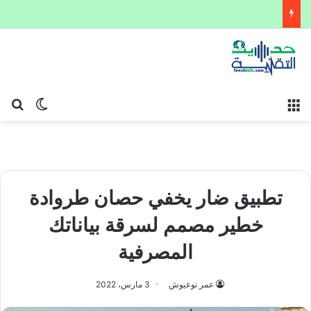
القائمة
بح
الوضع ا
تطبيق ضار يخفي حصان طروادة
خطير مصمم لسرقة بياناتك
المصرفية
عمر توعيوش
3 مارس، 2022