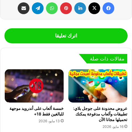
فيسبوك
‫X
لينكدإن
بينتيريست
واتساب
تيلقرام
مشاركة عبر البريد
اترك تعليقا
مقالات ذات صلة
عروض محدودة على جوجل بلاي:
خمسة ألعاب على أندرويد موجهة
تطبيقات وألعاب مدفوعة يمكنك
للبالغين فقط 18+
تحميلها مجانا الآن
13 مايو، 2026
16 مايو، 2026