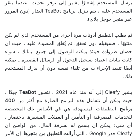
يرسل للمستخدم إشعارًا يشير إلى توفر تحديث. عندما ينقر
المستخدم عليه ، يتم تنزيل برنامج TeaBot الضار (دون المرور
عبر متجر جوجل بلاي).
ثم يطلب التطبيق أذونات مرة أخرى من المستخدم الذي لم يكن
منتبهًا ، فسيقبله دون تحقق. ثم يُغلق المصيدة عليه ، حيث أن
حصان طروادة حينئذ يمكنه الوصول إلى جميع بياناتك ، سواء
كانت بيانات اعتماد تسجيل الدخول أو الرسائل القصيرة… يمكنه
أيضًا تنفيذ الإجراءات من تلقاء نفسه دون أن يدرك المستخدم
ذلك.
يشير Cleafy إلى أنه منذ عام 2021 ، تتطور
TeaBot
جيدًا ،
حيث يمكن أن تتفاعل هذه البرامج الضارة مع أكثر من
400
برنامج
. التطبيقات المستهدفة هي في الأساس تلك المخصصة
للخدمات المصرفية أو التأمين أو العملات المشفرة. باختصار ،
أي شيء يمكن أن يسمح له بسرقة المال. من الواضح أن
Cleafy حذر Google ، التي
أزالت التطبيق من متجرها
. إن الأمر