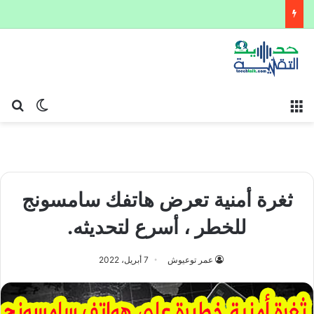
القائمة
بح
الوضع ا
ثغرة أمنية تعرض هاتفك سامسونج
للخطر ، أسرع لتحديثه.
عمر توعيوش
7 أبريل، 2022