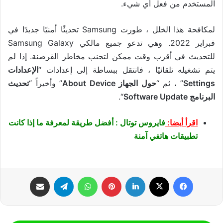
المستخدم من فعل أي شيء.
لمكافحة هذا الخلل ، طورت Samsung تحديثًا أمنيًا جديدًا في
فبراير 2022. وهي تدعو جميع مالكي Samsung Galaxy
للتحديث في أقرب وقت ممكن لتجنب مخاطر القرصنة. إذا لم
يتم تشغيله تلقائيًا ، فانتقل ببساطة إلى إعدادات “
الإعدادات
Settings
” ، ثم “
حول الجهاز About Device
” وأخيراً “
تحديث
البرنامج Software Update
“.
اقرأ أيضا:
فايروس توتال : أفضل طريقة لمعرفة ما إذا كانت
تطبيقات هاتفي آمنة
فيسبوك
‫X
لينكدإن
بينتيريست
واتساب
تيلقرام
مشاركة عبر البريد