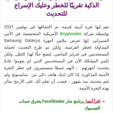
الذكية تقريبًا للخطر وعليك الإسراع
للتحديث
نعم إنها ثغرة أمنية ​​قديمة. تم اكتشافها في نوفمبر 2021
بواسطة شركة
Kryptowire
الأمريكية المتخصصة في الأمن
السيبراني. إنها تعرض ملايين أجهزة Samsung Galaxys
المتداولة لخطر القرصنة. ولكن تم طرح التحديث لحماية
المستخدمين في فبراير الماضي، لِتضعَ حدًّا لهذا الخلل، ولكن
تكمن المشكلة الآن في المستخدمين الذين لم يقوموا عادةً
بتحديث أجهزتهم ، لأنهم جميعًا سيستمرون في خطر الثغرة
الأمنية المذكورة. إذا كان لديك هاتف ذكي من سامسونج ولم
تقم بتحديثه منذ شهور ، فيجب أن تعلم أنك على الأرجح متأثر
بهذه الثغرة الأمنية.
اقرأ أيضا:
برنامج ضار FaceStealer يخترق حساب
الفيسبوك