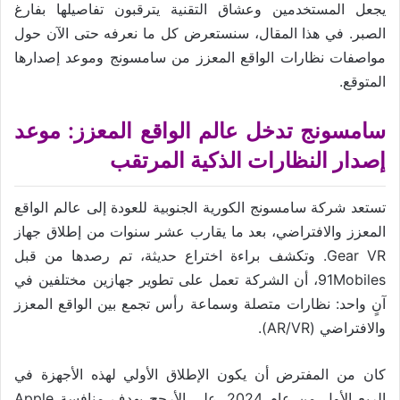
يجعل المستخدمين وعشاق التقنية يترقبون تفاصيلها بفارغ
الصبر. في هذا المقال، سنستعرض كل ما نعرفه حتى الآن حول
مواصفات نظارات الواقع المعزز من سامسونج وموعد إصدارها
المتوقع.
سامسونج تدخل عالم الواقع المعزز: موعد
إصدار النظارات الذكية المرتقب
تستعد شركة سامسونج الكورية الجنوبية للعودة إلى عالم الواقع
المعزز والافتراضي، بعد ما يقارب عشر سنوات من إطلاق جهاز
Gear VR. وتكشف براءة اختراع حديثة، تم رصدها من قبل
91Mobiles، أن الشركة تعمل على تطوير جهازين مختلفين في
آنٍ واحد: نظارات متصلة وسماعة رأس تجمع بين الواقع المعزز
والافتراضي (AR/VR).
كان من المفترض أن يكون الإطلاق الأولي لهذه الأجهزة في
الربع الأول من عام 2024، على الأرجح بهدف منافسة Apple