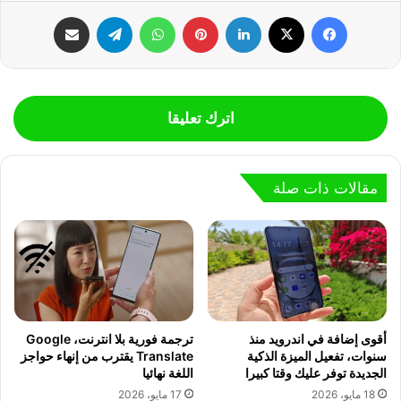
فيسبوك
‫X
لينكدإن
بينتيريست
واتساب
تيلقرام
مشاركة عبر البريد
اترك تعليقا
مقالات ذات صلة
أقوى إضافة في اندرويد منذ
ترجمة فورية بلا انترنت، Google
سنوات، تفعيل الميزة الذكية
Translate يقترب من إنهاء حواجز
الجديدة توفر عليك وقتا كبيرا
اللغة نهائيا
18 مايو، 2026
17 مايو، 2026