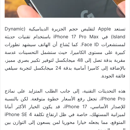
تستعد Apple لتقليص حجم الجزيرة الديناميكية (Dynamic
Island) في iPhone 17 Pro Max باستخدام تقنيات حديثة
لمستشعرات Face ID. كما يُشاع أن الهاتف سيشهد تطورات
كبيرة على مستوى الكاميرا، حيث ستشمل التحسينات عدسة
مقربة بدقة تصل إلى 48 ميجابكسل لتوفير تكبير بصري مميز،
بالإضافة إلى كاميرا أمامية بدقة 24 ميجابكسل لتجربة سيلفي
فائقة الجودة.
هذه التحديثات التقنية، إلى جانب الطلب المتزايد على نماذج
iPhone Pro، تجعل رفع الأسعار خطوة متوقعة. لكن بالنسبة
للإصدار الأساسي، iPhone 17، قد يكون الخيار الأكثر أمانا
لميزانية المستهلك، خاصة في ظل ارتفاع تكلفة iPhone SE 4
المتوقع، مما يجعله خيارا محوريا لمن يسعون إلى التوازن بين
السعر والجودة.