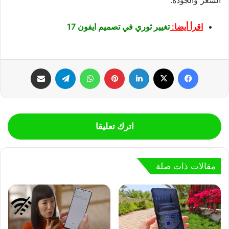
اقرأ أيضا:
تغيير ثوري في تصميم ايفون 17
فيسبوك
‫X
لينكدإن
بينتيريست
واتساب
تيلقرام
مشاركة عبر البريد
اترك تعليقا
مقالات ذات صلة