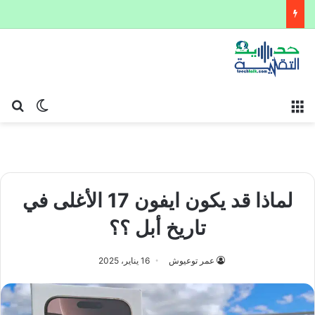
القائمة
بح
الوضع ا
لماذا قد يكون ايفون 17 الأغلى في
تاريخ أبل ؟؟
عمر توعيوش
16 يناير، 2025