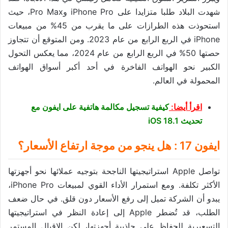
شهدت البلاد طلبا متزايدا على iPhone Pro وPro Max، حيث
استحوذت هذه الطرازات على ما يقرب من 45% من مبيعات
iPhone في الربع الرابع من عام 2023. ومن المتوقع أن تتجاوز
حصتها 50% في الربع الرابع من عام 2024، مما يعكس التحول
الكبير نحو الهواتف الفاخرة في أحد أكبر أسواق الهواتف
المحمولة في العالم.
اقرأ أيضا:
كيفية تسجيل مكالمة هاتفية على ايفون مع
تحديث iOS 18.1
ايفون 17 : هل ينجو من موجة ارتفاع الأسعار؟
تواصل Apple استراتيجيتها الناجحة بتوجيه عملائها نحو أجهزتها
الأكثر تكلفة. ومع استمرار الأداء القوي لمبيعات iPhone Pro،
يبدو أن الشركة تميل إلى رفع الأسعار دون قلق. في حال ضعف
الطلب، قد تُضطر Apple إلى إعادة النظر في استراتيجيتها
التسعيرية للحفاظ على جاذبية أجهزتها، لكن الإقبال المستمر