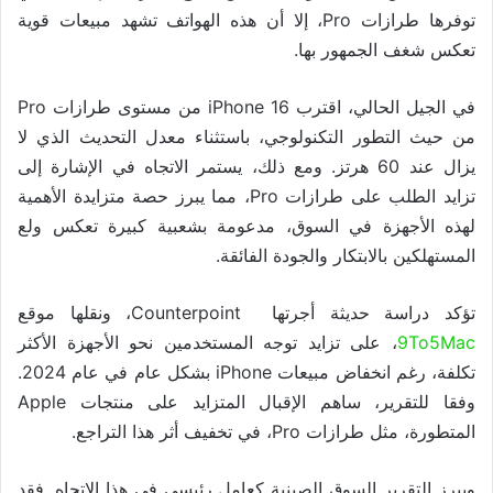
توفرها طرازات Pro، إلا أن هذه الهواتف تشهد مبيعات قوية
تعكس شغف الجمهور بها.
في الجيل الحالي، اقترب iPhone 16 من مستوى طرازات Pro
من حيث التطور التكنولوجي، باستثناء معدل التحديث الذي لا
يزال عند 60 هرتز. ومع ذلك، يستمر الاتجاه في الإشارة إلى
تزايد الطلب على طرازات Pro، مما يبرز حصة متزايدة الأهمية
لهذه الأجهزة في السوق، مدعومة بشعبية كبيرة تعكس ولع
المستهلكين بالابتكار والجودة الفائقة.
تؤكد دراسة حديثة أجرتها Counterpoint، ونقلها موقع
9To5Mac
، على تزايد توجه المستخدمين نحو الأجهزة الأكثر
تكلفة، رغم انخفاض مبيعات iPhone بشكل عام في عام 2024.
وفقا للتقرير، ساهم الإقبال المتزايد على منتجات Apple
المتطورة، مثل طرازات Pro، في تخفيف أثر هذا التراجع.
ويبرز التقرير السوق الصينية كعامل رئيسي في هذا الاتجاه. فقد