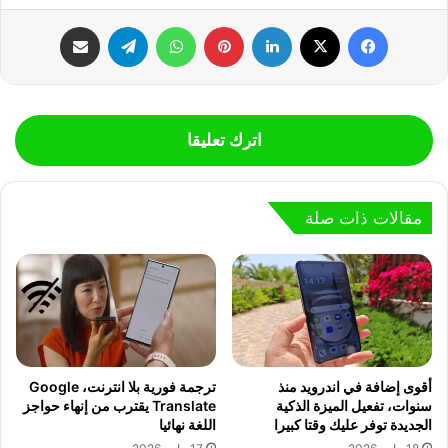
فيسبوك
‫X
لينكدإن
بينتيريست
واتساب
تيلقرام
مشاركة عبر البريد
اترك تعليقا
مقالات ذات صلة
أقوى إضافة في اندرويد منذ
ترجمة فورية بلا انترنت، Google
سنوات، تفعيل الميزة الذكية
Translate يقترب من إنهاء حواجز
الجديدة توفر عليك وقتا كبيرا
اللغة نهائيا