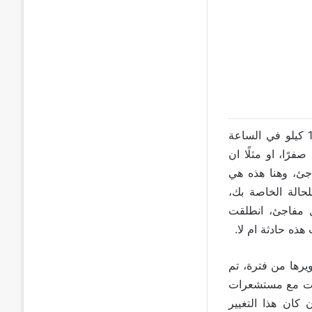
إن الحوادث فعلا هي تغيرات عشوائية مفاجئة في الحركة، مثلا أنت تَسير بسرعة 100 كيلو في الساعة
ًا، او مثلًا ان
ئ، وهنا هذه هي
لحالة الخاصة بك،
 مفاجئ، انطلقت
 كانت تختبرها Apple وتعمل على تطويرها من فترة، تم
ها Apple، بدمج هذه الخوارزميات مع مستشعرات
كتشف ان كان هذا التغيير