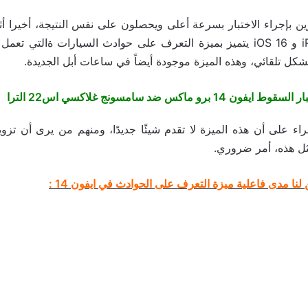
ين بإجراء الاختبار بسرعة أعلى ويحصلون على نفس النتيجة، أخيرا أثب
أن iPhone 14 Pro و iOS 16 يتميز بميزة التعرف على حوادث السيارات ةالت
كل تلقائي، وهذه الميزة موجودة أيضاً في ساعات أبل الجديدة.
سقوط ايفون 14 برو ماكس ضد سامسونج غلاكسي اس22 الترا
قراء على أن هذه الميزة لا تقدم شيئًا جديدًا، ومنهم من يرى أن تز
ثل هذه، أمر ضروري.
ن لنا مدى فاعلية ميزة التعرف على الحوادث في ايفون 14 :