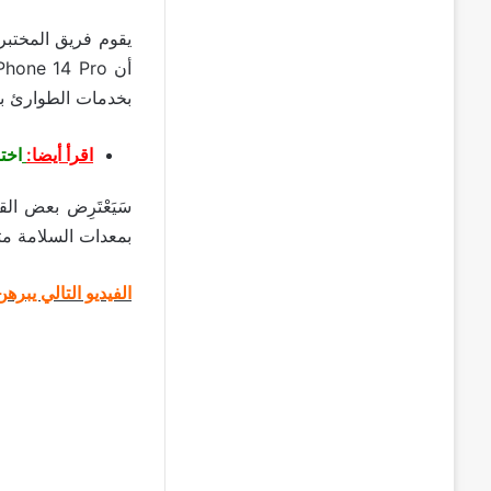
يقوم فريق المختبر
بخدمات الطوارئ بش
اقرأ أيضا:
اختبار ال
سَيَعْتَرِض بعض ال
بمعدات السلامة م
الفيديو التالي يبره