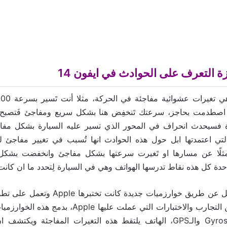
 التعرف على الحوادث في ايفون 14
اصطدمت بحاجز، سرعتك تَنخفِض هنا بشكل سريع ومفاجئ فَتصبح صفر
فسيحدث انحراف في المحور الذي تسير عليه السيارة بشكل مفاج
لتي اعتمدتها ابل حول هذه الحوادث انها تُسبب في تغيير مفاجئ ل
مثلًا عن مسارها او تَغيرت سرعتها بشكل مفاجئ وانخفضت بشكل
الفكرة هنا انها تعمل عن طريق خوارزميات جديدة
بنائها على عديد من التجارب والاختبارات التي عملت علي
التسارع والـGyroscope والـGPS، الهاتف يلتقط هذه التغيرات المفاجئة وي