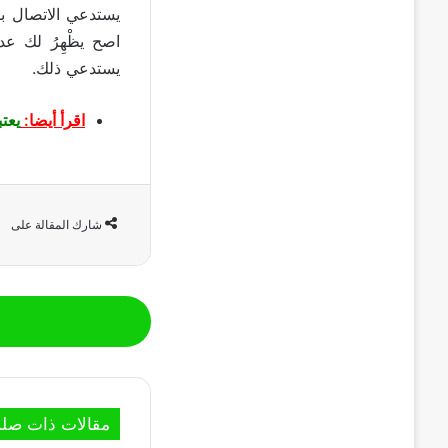
يستدعي الاتصال با
اصح يظْهِرُ لك عد
يستدعي ذلك.
اقرأ أيضا:
يعتبر ايفون 14 الجه
شارك المقالة على
مقالات ذات صلة