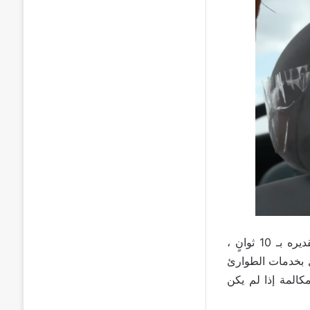
تَعمَّد الفريق ليصطدم السيارة بكومة من السيارات القديمة التالفة. بعد تأخير يمكن تقديره بـ 10 ثوانٍ ،
صال بخدمات الطوارئ
مكالمة إذا لم يكن