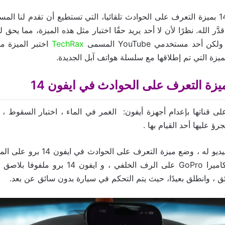
يتمتع جهاز ايفون 14 بميزة التعرف على الحوادث تلقائيا، التي تستطيع أن تقدم لن
قدَّر الله. نظرًا لأن لا أحد يريد حقًا اختبار مثل هذه الميزة، مما يحق
أحد مستخدمي YouTube المسمى
TechRax
اختبر الميزة من
يزة التي تم إطلاقها مع سلسلة هواتف آبل الجديدة.
يزة التعرف على الحوادث في ايفون 14
تهر TechRax على قناتها بإعدام أجهزة أيفون: الغمر في الماء ، اختبار السقوط
جرؤ عليها أحد القيام بها .
في أحدث مقطع فيديو له ، وضع ميزة التع
الاختبار تم تثبيت كاميرا GoPro على الرف الخلفي ،
ق ، وانطلق بعيدًا، حيث يتم التحكم في سيارة بدون سائق عن بعد.