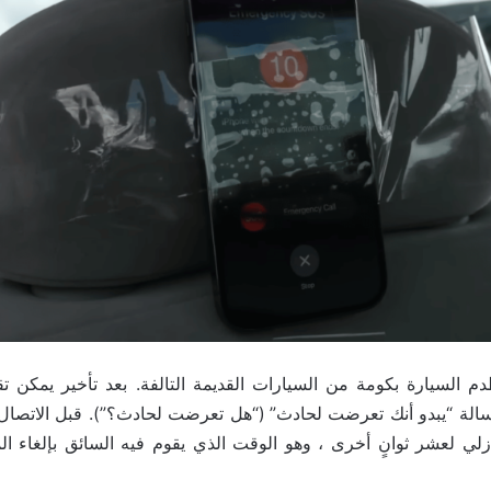
 iOS 16 الرسالة “يبدو أنك تعرضت لحادث” (“هل تعرضت لحادث؟”). قبل الات
نازلي لعشر ثوانٍ أخرى ، وهو الوقت الذي يقوم فيه السائق بإلغاء ال