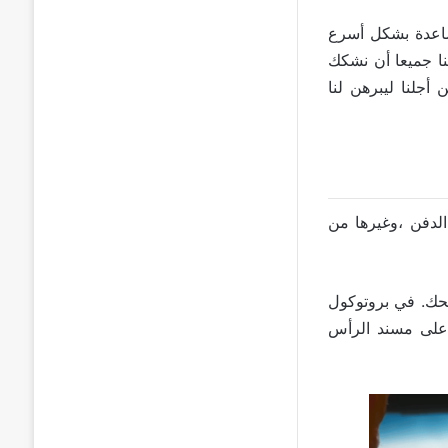
ا المساعدة بشكل أسرع
 لنا جميعا أن نشكك
 أجلنا ليبرهن لنا
 ، الدفن ،وغيرها من
رف على الحوادث في ايفون 14 برو على المحك. في بروتوكول
 و ايفون 14 برو ملفوفا بلاصق على مسند الرأس