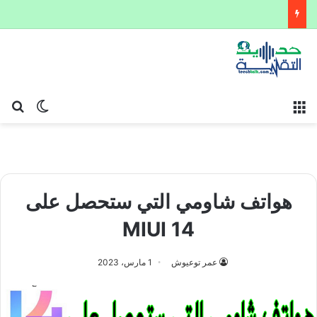
القائمة
بح
الوضع ا
هواتف شاومي التي ستحصل على
MIUI 14
عمر توعيوش
1 مارس، 2023