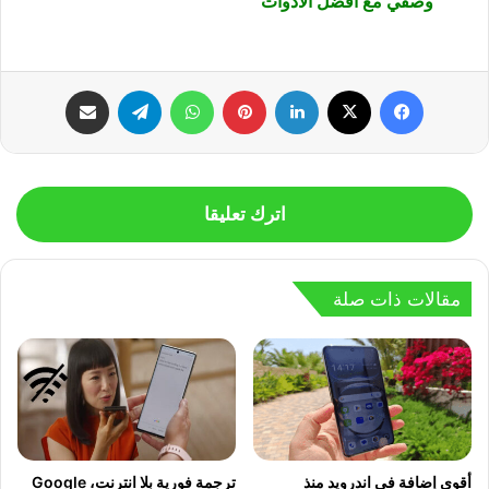
وصفي مع أفضل الأدوات
فيسبوك
‫X
لينكدإن
بينتيريست
واتساب
تيلقرام
مشاركة عبر البريد
اترك تعليقا
مقالات ذات صلة
أقوى إضافة في اندرويد منذ
ترجمة فورية بلا انترنت، Google