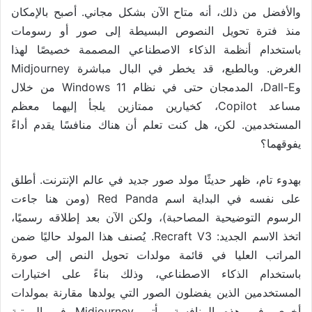
والأفضل من ذلك، أنه متاح الآن بشكل مجاني. أصبح بالإمكان
منذ فترة تحويل النصوص البسيطة إلى صور أو رسومات
باستخدام أنظمة الذكاء الاصطناعي المصممة خصيصًا لهذا
الغرض. وبالطبع، قد يخطر في البال مباشرة Midjourney
وDall-E، المدمجان حتى في نظام Windows 11 من خلال
مساعد Copilot، كخيارين ممتازين يلجأ إليهما معظم
المستخدمين. لكن، هل كنت تعلم أن هناك منافسًا يقدم أداءً
يفوقهما؟
بهدوء تام، ظهر حديثًا مولد صور جديد في عالم الإنترنت. أطلق
على نفسه في البداية اسم Red Panda (ومن هنا جاءت
الرسوم التوضيحية المصاحبة)، ولكن الآن بعد إطلاقه رسميًا،
اتخذ الاسم الجديد: Recraft V3. يُصنف هذا المولد حاليًا ضمن
المراتب العليا في قائمة مولدات تحويل النص إلى صورة
باستخدام الذكاء الاصطناعي، وذلك بناءً على اختيارات
المستخدمين الذين يفضلون الصور التي يولدها مقارنة بمولدات
أخرى. في هذه المنافسة، يأتي Midjourney في المرتبة