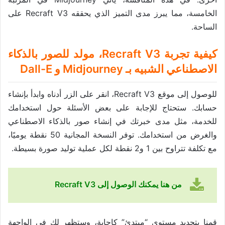
الخامسة، مما يبرز مدى التميز الذي يحققه Recraft V3 على
الساحة.
كيفية تجربة Recraft V3، مولد للصور بالذكاء
الاصطناعي الشبيه بـ Midjourney و Dall-E
للوصول إلى موقع Recraft V3، انقر على الزر أدناه وابدأ بإنشاء
حسابك. ستحتاج للإجابة على بعض الأسئلة حول استخدامك
للخدمة، مثل مدى خبرتك في إنشاء صور بالذكاء الاصطناعي
والغرض من استخدامك. توفر النسخة المجانية 50 نقطة يوميًا،
مع تكلفة تتراوح بين 1 و2 نقطة لكل عملية توليد صورة بسيطة.
من هنا يمكنك الوصول إلى Recraft V3
قمنا بتحديد مستوى “مبتدئ” كإجابة، وستظهر لك في الواجهة