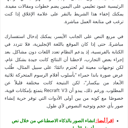
الرئيسية عمود تعليمي على اليمين يضم خطوات ومقالات مفيدة.
يمكنك إخفاء هذا الشريط بالنقر على علامة الإغلاق إذا كنت
ترغب في متابعة العمل مباشرة.
في مربع النص على الجانب الأيسر، يمكنك إدخال استفسارك
مباشرةً. حتى إذا كان الموقع باللغة الإنجليزية، فلا تتردد في
الكتابة بالفرنسية، إذ يدعم النظام تعدد اللغات دون مشاكل. بعد
إجراء بعض التجارب، لاحظنا أن النتائج كانت جيدة بشكل عام،
لكن توجيهات معينة لم تُحترم دائمًا؛ على سبيل المثال، طُلب
عرض صورة باندا حمراء “بأسلوب أفلام الرسوم المتحركة ثلاثية
الأبعاد من بيكسار”، لكن النتيجة كانت مختلفة قليلاً عن
المطلوب. ورغم ذلك، يبدو أن Recraft V3 يتمتع بإمكانات قوية،
خصوصًا مع كونه من بين أولى الأدوات التي توفر حرية إنشاء
صور بأي حجم وتوجيه النصوص لأي طول.
اقرأ أيضا:
انشاء الصور بالذكاء الاصطناعي من خلال نص