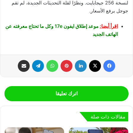
لنسخة 256 جيجابايت. ونظرًا لقلة التحديثات الجديدة، لم تقم
جوجل برفع الأسعار.
اقرأ أيضا:
موعد إطلاق ايفون 17e وكل ما تحتاج معرفته عن
الهاتف الجديد
فيسبوك
‫X
لينكدإن
بينتيريست
واتساب
تيلقرام
مشاركة عبر البريد
اترك تعليقا
مقالات ذات صلة