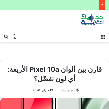
القائمة
بح
الوضع ا
قارن بين ألوان Pixel 10a الأربعة:
أي لون تفضّل؟
عمر توعيوش
13 فبراير، 2026