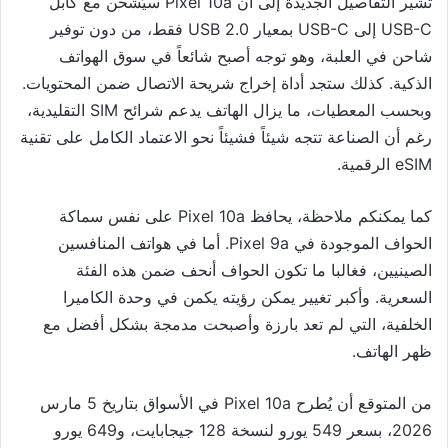
تشير التفاصيل الجديدة إلى أن Pixel 10a سيُشحن مع كابل
USB-C إلى USB-C بمعيار USB 2.0 فقط، من دون توفير
شاحن في العلبة، وهو توجه أصبح شائعاً في سوق الهواتف
الذكية. كذلك ستجد أداة إخراج شريحة الاتصال ضمن المحتويات.
وبحسب المعطيات، ما يزال الهاتف يدعم شرائح SIM التقليدية،
رغم أن الصناعة تتجه شيئاً فشيئاً نحو الاعتماد الكامل على تقنية
eSIM الرقمية.
كما يمكنكم ملاحظة، يحافظ Pixel 10a على نفس سماكة
الحواف الموجودة في Pixel 9a. أما في هواتف المنافسين
الصينيين، فغالبا ما تكون الحواف أنحف ضمن هذه الفئة
السعرية. وأكبر تغيير يمكن رؤيته يكمن في وحدة الكاميرا
الخلفية، التي لم تعد بارزة وأصبحت مدمجة بشكل أفضل مع
ظهر الهاتف.
من المتوقع أن يُطرح Pixel 10a في الأسواق بتاريخ 5 مارس
2026، بسعر 549 يورو لنسخة 128 جيجابايت، و649 يورو