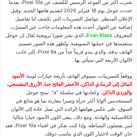
نقترب أكثر من الموعد الرسمي للكشف عن Pixel 10a، بعدما
حددت جوجل يوم 18 فبراير 2026 لتقديم هاتفها الجديد. وقبل
الإعلان المنتظر، تتواصل التسريبات التي تكشف لنا تفاصيل
إضافية عن الجهاز. أحدث هذه المعلومات جاءت عبر المسرّب
المعروف
Evan Blass
، الذي نشر صورا ترويجية يُقال إن جوجل
ستعتمدها في حملتها التسويقية. وتُظهر هذه الصور تصميم
الهاتف بدقة، والذي يبدو قريباً جداً من Pixel 9a، إلى جانب
الألوان الأربعة التي سيأتي بها.
ووفقاً للتسريبات، سيتوفر الهاتف بأربعة خيارات لونية:
الأسود
المائل إلى الرمادي الداكن، الأخضر الفاتح جدا، الأزرق البنفسجي،
والوردي الداكن.
وكعادتها في سلسلة “a”، تمنح جوجل
المستخدمين ألوانا أكثر جرأة وتميزا مقارنة بما هو شائع في
السوق، على عكس هواتفها الرائدة التي تميل عادة إلى الألوان
الكلاسيكية والهادئة. ومع ذلك، يبقى اللون الأسود خيارا مثاليا
لمن يفضلون البساطة. وإذا كنت تفكر في اقتناء Pixel 10a، فقد
حان الوقت لاختيار اللون الذي يناسب ذوقك.