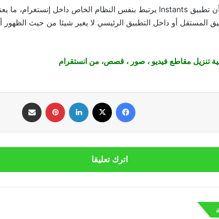
كما أكدت المنصة أن تطبيق Instants يرتبط بنفس النظام الخاص داخل إنستغرام، 
يق المستقل أو داخل التطبيق الرئيسي لا يغير شيئا من حيث الظهور 
ية تنزيل مقاطع فيديو ، صور ، قصص، من انستقرام
فيسبوك
‫X
لينكدإن
بينتيريست
مشاركة عبر البريد
اترك تعليقا