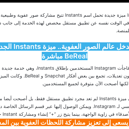
ميزة جديدة تحمل اسم Instants تتيح مشاركة صور عفوية 
في الوقت نفسه عن تطبيق مستقل مخصص لهذه الخدمة إلى جانب د
لمنصة.
إنستغرام يدخل عالم ا
BeReal مباشرة
 فاجأت
Instagram
المستخدمين بإطلاق Instants، وهي 
دون تعديلات، تجمع بين بعض أفكار
Snapchat
و
BeReal
. وكانت المي
 لكنها أصبحت الآن متوفرة لجميع المستخدمين.
والمثير للاهتمام أن ميزة Instants لم تعد مجرد تطبيق مستقل فقط، بل أصبحت
يسي لـ
Instagram
. ويمكن الوصول إليها عبر قسم الرسائل الخاصة دا
في زاوية الواجهة، بينما يتيح زر “+” إنشاء ومشاركة Instant جديد بسهولة.
يسعى إلى تعزيز مشاركة اللحظات العفوية بين ال