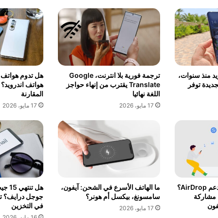
د منذ سنوات،
ترجمة فورية بلا انترنت، Google
هل تدوم هواتف ا
جديدة توفر
Translate يقترب من إنهاء حواجز
هواتف اندرويد؟ ا
اللغة نهائيا
المقارنة
17 مايو، 2026
17 مايو، 2026
هل هاتفك اندرويد لا يدعم AirDrop؟
ما الهاتف الأسرع في الشحن: آيفون،
هل تن
 مشاركة
سامسونغ، بيكسل أم هونر؟
جوجل درايف؟ تفا
فون
في التخزين
17 مايو، 2026
16 مايو، 2026