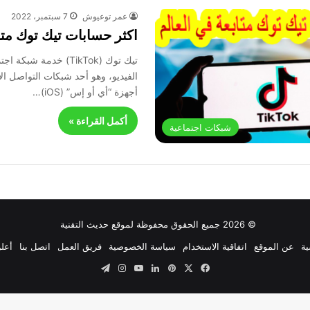
عمر توعيوش
7 سبتمبر، 2022
اكثر حسابات تيك توك متا
تيك توك (TikTok) خدمة شب
الفيديو، وهو أحد شبكات التواصل ا
أجهزة “أي أو إس” (iOS)…
أكمل القراءة »
شبكات اجتماعية
© 2026 جميع الحقوق محفوظة لموقع حديث التقنية
ية
عن الموقع
اتفاقية الاستخدام
سياسة الخصوصية
فريق العمل
اتصل بنا
أعلن
‫X
فيسبوك
بينتيريست
لينكدإن
‫YouTube
انستقرام
تيلقرام