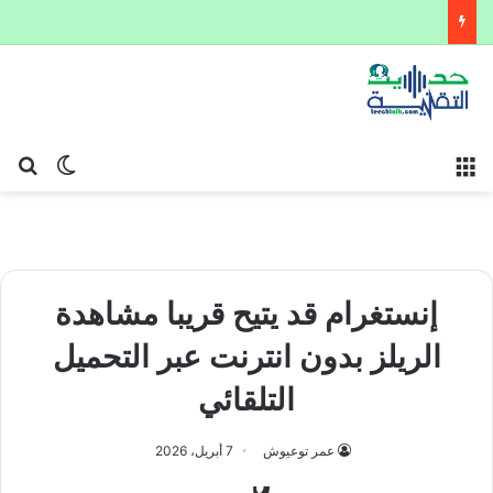
القائمة
بح
الوضع ا
إنستغرام قد يتيح قريبا مشاهدة
الريلز بدون انترنت عبر التحميل
التلقائي
عمر توعيوش
7 أبريل، 2026