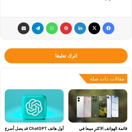
فيسبوك
‫X
لينكدإن
بينتيريست
واتساب
تيلقرام
مشاركة عبر البريد
اترك تعليقا
مقالات ذات صلة
قائمة الهواتف الاكثر مبيعا في
أول هاتف ChatGPT قد يصل أسرع