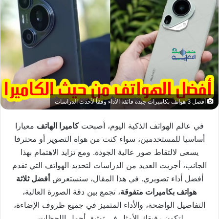
أفضل 3 هواتف بكاميرات جيدة فائقة الأداء وفقاً لأحدث الدراسات
في عالم الهواتف الذكية اليوم، أصبحت
كاميرا الهاتف
معيارا
أساسيا للمستخدمين، سواء كنت من هواة التصوير أو محترفا
يسعى لالتقاط صور عالية الجودة. ومع تزايد الاهتمام بهذا
الجانب، أجريت العديد من الدراسات لتحديد الهواتف التي تقدم
أفضل أداء تصويري. في هذا المقال، سنستعرض
أفضل ثلاثة
هواتف بكاميرات متفوقة
، تجمع بين دقة الصورة العالية،
التفاصيل الواضحة، والأداء المتميز في جميع ظروف الإضاءة،
لتكون رفيقك الأمثل في توثيق أجمل اللحظات.