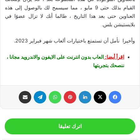
القيام بذلك حتى 9 مايو ، مما سيسمح لك بالوصول إلى هذه
العناوين حتى بعد هذا التاريخ ، طالما أنك لا تزال عضوًا في
بلايستيشن بلس.
وأخيرا نأمل أن تستمتع باختيارات ألعاب شهر فبراير 2023.
اقرأ أيضا:
العاب بدون انترنت على الايفون والاندرويد مجانا ،
ننصحك بتجربتها
فيسبوك
‫X
لينكدإن
بينتيريست
واتساب
تيلقرام
مشاركة عبر البريد
اترك تعليقا