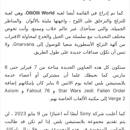
كما تم إدراج في القائمة أيضا لعبة
OlliOlli World
، وهي لعبة
للتزلج والتزحلق على اللوح ، واجهتها مليئة بالألوان والمناظر
الجميلة، والتي ستأخذك عبر عالم خلاب وممتع، وأنت تخوض
مختلف التحديات مع سلسلة من الحيل والخدع لمحاولة الاقتراب
من آلهة التزلج الأسطورية سعيا للوصول إلى Gnarvana، ولا
تنس أن تكوِّن صداقات جديدة على طول الطريق.
ستكون كل هذه العناوين الجديدة متاحة من 7 فبراير حتى 6
مارس. كما نحيطك علما أن مشتركي أو أعضاء خدمة
بلايستيشن بلس لغاية يوم الاثنين 6 يناير كان بإمكانهم إضافة
Star Wars Jedi: Fallen Order و Fallout 76 و Axiom
Verge 2 إلى مكتبة الألعاب الخاصة بهم.
كما أعلنت شركة Sony أيضًا أنه اعتبارًا من 9 مايو 2023 ، لن
يتم تقديم مجموعة بلايستيشن بلس. إذا لم تكن قد طالبت
بالعناوين الموجودة في هذه المجموعة بعد ، فلا يزال بإمكانك