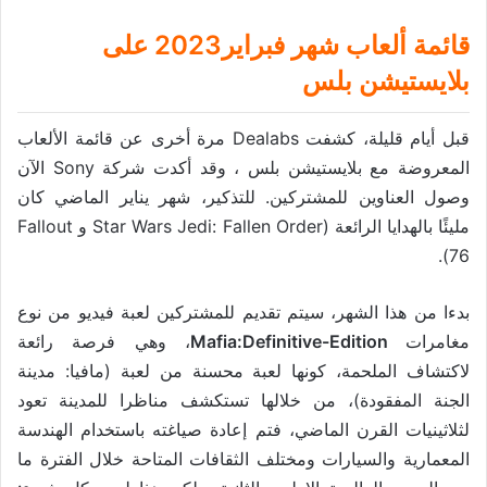
قائمة ألعاب شهر فبراير2023 على
بلايستيشن بلس
قبل أيام قليلة، كشفت Dealabs مرة أخرى عن قائمة الألعاب
المعروضة مع بلايستيشن بلس ، وقد أكدت شركة Sony الآن
وصول العناوين للمشتركين. للتذكير، شهر يناير الماضي كان
مليئًا بالهدايا الرائعة (Star Wars Jedi: Fallen Order و Fallout
76).
بدءا من هذا الشهر، سيتم تقديم للمشتركين لعبة فيديو من نوع
مغامرات
Mafia:Definitive-Edition
، وهي فرصة رائعة
لاكتشاف الملحمة، كونها لعبة محسنة من لعبة (مافيا: مدينة
الجنة المفقودة)، من خلالها تستكشف مناظرا للمدينة تعود
لثلاثينيات القرن الماضي، فتم إعادة صياغته باستخدام الهندسة
المعمارية والسيارات ومختلف الثقافات المتاحة خلال الفترة ما