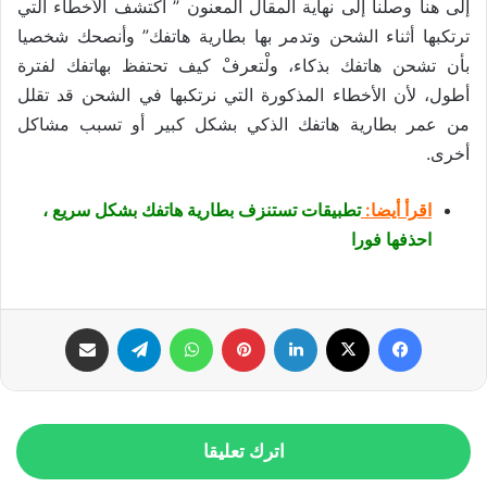
إلى هنا وصلنا إلى نهاية المقال المعنون ” اكتشف الأخطاء التي
ترتكبها أثناء الشحن وتدمر بها بطارية هاتفك” وأنصحك شخصيا
بأن تشحن هاتفك بذكاء، ولْتعرفْ كيف تحتفظ بهاتفك لفترة
أطول، لأن الأخطاء المذكورة التي نرتكبها في الشحن قد تقلل
من عمر بطارية هاتفك الذكي بشكل كبير أو تسبب مشاكل
أخرى.
اقرأ أيضا:
تطبيقات تستنزف بطارية هاتفك بشكل سريع ،
احذفها فورا
فيسبوك
‫X
لينكدإن
بينتيريست
واتساب
تيلقرام
مشاركة عبر البريد
اترك تعليقا