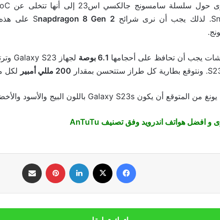
napdragon 8 Gen 2
على هذه ا
نج.
اشات يجب أن تحافظ على أحجامها
6.1 بوصة
لجهاز Galaxy S23 وترتفع إلى
200 مللي أمبير
لكل من
كون Galaxy S23s باللون البيج والأسود والأخضر والوردي.
 و افضل هواتف اندرويد وفق تصنيف AnTuTu
فيسبوك
‫X
لينكدإن
بينتيريست
مشاركة عبر البريد