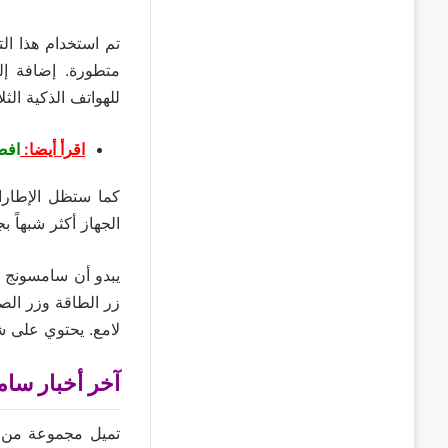
تم استخدام هذا ا
للهواتف الذكية الث
اقرأ أيضا:
افضل ها
كما ستظل الإطارات
الجهاز أكثر شبهاً ب
يبدو أن سامسونج جالكسي اس 23 يتمتع بجسم م
زر الطاقة وزر الصو
لامع. يحتوي على شبكة
آخر أخبار سامسونج جالك