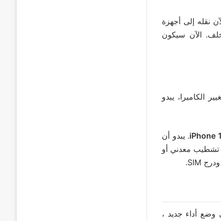
 نقله إلى أجهزة
فس التصميم في الخلف. الآن سيكون
ر الكاميرا، يبدو
. يبدو أن
ها تشطيب معدني أو
عة Samsung Galaxy S23 ستحصل على وضع أداء جديد ،