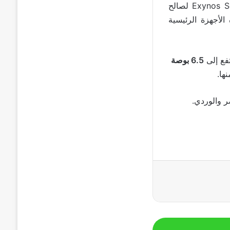
تشير شائعات أخرى حول سلسلة سامسونج جالكسي اس23 إلى أنها تتخلى عن Exynos SoC لصالح
لأجهزة الرئيسية
6.5 بوصة
ها.