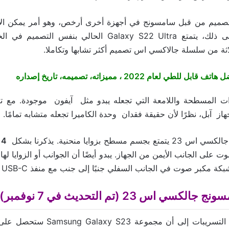
لتصميم من قبل سامسونج في أجهزة أخرى أرخص، وهو أمر يمكن الآن
متطورة. إضافة إلى ذلك، يتمتع Galaxy S22 Ultra الحالي بن
لاثة من سلسلة جالاكسي اس تصميم أكثر تشابها وتكاملا.
تف قابل للطي لعام 2022 ، مميزاته، تصميمه، تاريخ إصداره
 المسطحة واللامعة التي تجعله يبدو مثل آيفون موجودة. مع تغيي
جهاز آبل، نظرًا لأن حقيقة فقدان وحدة الكاميرا تجعله متشابه تمامًا.
سطح بزوايا منحنية. يذكرنا بشكل
iPhone 14
ت على الجانب الأيمن من الجهاز. يبدو أيضًا أن الجوانب أو الزوايا ل
 مكبر صوت في الجانب السفلي جنبًا إلى جنب مع منفذ USB-C ودرج SIM.
سي اس 23 (تم التحديث في 7 نوفمبر)
تميل مجموعة من التسريبات إلى أن مجمو