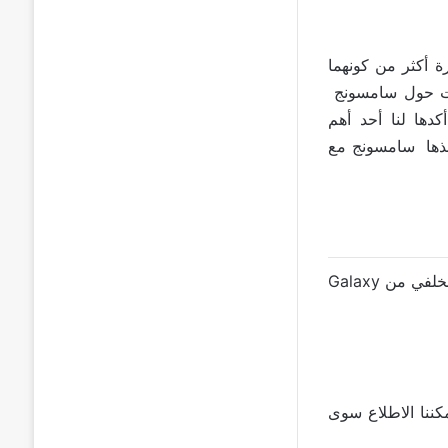
لك Galaxy S22 و Galaxy S22 Plus نسخ مكررة أكثر من كونهما
Galaxy Not. الآن بدأت الشائعات حول سامسونج
كدها لنا أحد أهم
فذها سامسونج مع
بالتخلص من وحدة الكاميرا ووضع المستشعرات مباشرة في الجزء الخلفي من Galaxy
لجديد لهاتف غالاكسي S23 ، حاليا، لا يمكننا الاطلاع سوى