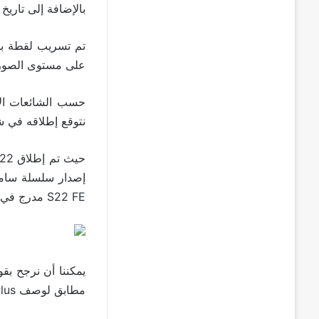
بالإضافة إلى تاريخ 
تم تسريب لقطة ب
على مستوى الصورة 
نتوقع إطلاقه في شه
S22 FE مدرج في جدول أعمال سامسونج حتى لا يؤثر على تاريخ طرح هاتف سامسونج اس23.
يمكننا أن نرجح بق
مطابق لوصف Galaxy S23 Plus بتاريخ يتطابق مع تاريخ طرح S22 .