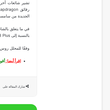
رقائق Snapdragon. لذلك يجب أن نرى شرائح S
الجديدة من سامسو
في ما يتعلق بالش
بالنسبة إلى S23 Plus. ونتوقع بطارية كل طراز ستتحسن بمقدار
وفقًا للمحلل روس يونغ من المتوقع أن ي
اقرأ أيضا:
أقوى
شارك المقالة على