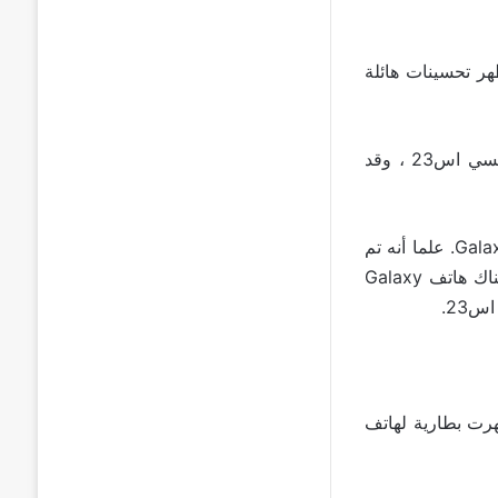
 Galaxy S23 ، مما يُظهر تحسينات هائلة
حسب الشائعات الأخيرة يبدو أن شهر فبراير هو التاريخ الأرجح لإطلاق سامسونج جالكسي اس23 ، وقد
حيث تم إطلاق Galaxy S22 في فبراير ، لذلك قد نتوقع جدولًا زمنيًا مشابهًا لـ Galaxy S23. علما أنه تم
إصدار سلسلة سامسونج اس21 في كانون الثاني/يناير 2021 ، من المحتمل ألا يكون هناك هاتف Galaxy
سامسونج اس23، حيث ظهرت بطارية لهاتف