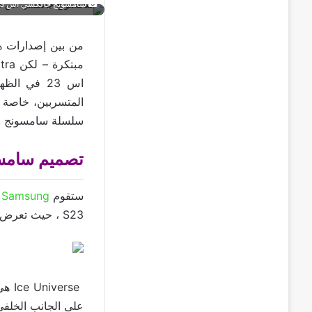
سامسونج جالكسي اس 23
اس 23 في ا
المتسربين، خاصة 
سلسلة سامسونج اس23 وهذه التغييرات تجعل الجهاز يبدو شبيها أكثر ف
تصميم سامسونج اس23 تجع
ستقوم
Samsung
S23 ، حيث تعرض تصميمًا مشابهًا لـ S22 Ultra مع فصل الكاميرات عن بعضها البعض.
على الجانب الخلفي 