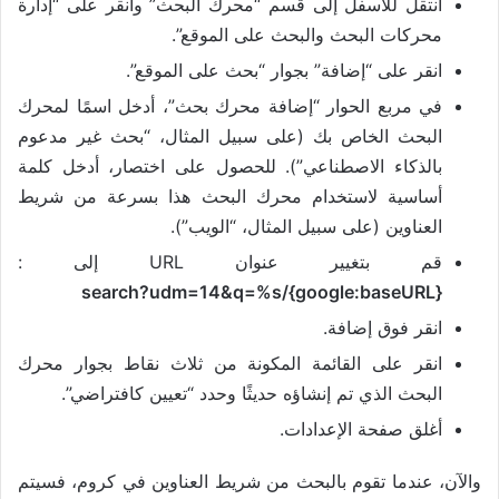
انتقل للأسفل إلى قسم “محرك البحث” وانقر على “إدارة
محركات البحث والبحث على الموقع”.
انقر على “إضافة” بجوار “بحث على الموقع”.
في مربع الحوار “إضافة محرك بحث”، أدخل اسمًا لمحرك
البحث الخاص بك (على سبيل المثال، “بحث غير مدعوم
بالذكاء الاصطناعي”). للحصول على اختصار، أدخل كلمة
أساسية لاستخدام محرك البحث هذا بسرعة من شريط
العناوين (على سبيل المثال، “الويب”).
قم بتغيير عنوان URL إلى :
{google:baseURL}/search?udm=14&q=%s
انقر فوق إضافة.
انقر على القائمة المكونة من ثلاث نقاط بجوار محرك
البحث الذي تم إنشاؤه حديثًا وحدد “تعيين كافتراضي”.
أغلق صفحة الإعدادات.
والآن، عندما تقوم بالبحث من شريط العناوين في كروم، فسيتم