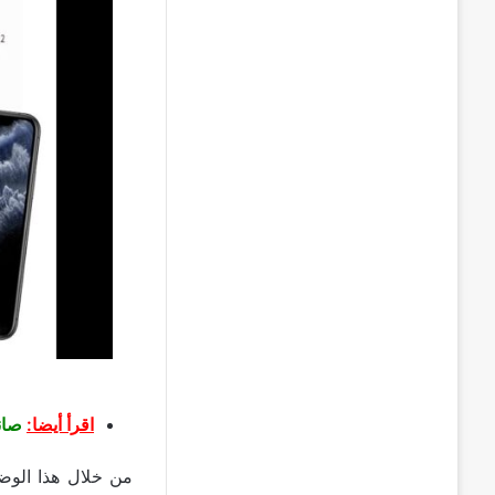
اقرأ أيضا:
صانع