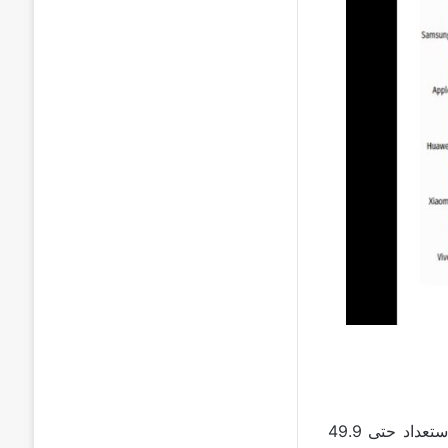
من خلال هذا الوضع، يتأكد Xiaomi من أن الأجهزة اللوحية يمكن أن تبقى في وضع الاستعداد حتى 49.9