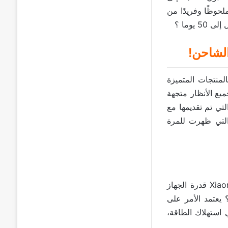
لحوظًا وفريدًا من
وما ؟
المنتجات المتميزة
Xiaom و Xiaomi Pad 6. وبينما كانت جميع الأنظار متجهة
لأكثر إثارة التي تم تقديمها مع
أجهزة. ومن بين هذه المزايا ميزة وضع السكون العميق MIUI Deep Sleep التي ظهرت للمرة
وبفضل هذه الميزة، الحصرية الآن على الأجهزة اللوحية من سلسلة Pad 6، يضمن Xiaomi قدرة الجهاز
ن ذلك؟ يعتمد الأمر على
 التحكم في استهلاك الطاقة،