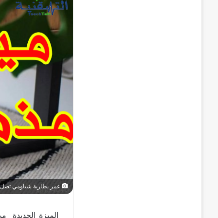
عمر بطارية شياومي تصل 50 يوما