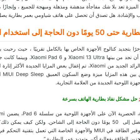
لميزة تعد بلا شك مفاجأة مدهشة ومذهلة ومبهجة للجميع ، وإنجازًا م
 والإشادة. هل تصدق أن تحصل على هاتف شياومي بعمر بطارية يصل إلى 50 ي
ون الحاجة إلى استخدام الشاحن!
ًا بتجديد كتالوج الأجهزة الخاص بها بالكامل تقريبًا ، حيث رحبت ب
الجديدة التي يمكن أن نجد من بينها i 13 Ultra
نحو الهاتف الذكي الرائد الجديد من Xiaomi، تم إغفال بعض المزايا الجديدة ا
باقي ال
جهزة اللوحية الجديدة من العلامة التجارية.
حل مشكل نفاذ بطارية الهاتف بسرعة
على العمل لمدة تصل إلى 50 يومًا دون الحاجة إلى الشاحن. ولكن كيف يمك
مزيج من خاصية توفير الطاقة في MIUI والأجهزة الخاصة التي تعمل بتقنية
خزين الطاقة بفعالية أكبر وتمديد عمر البطارية.”