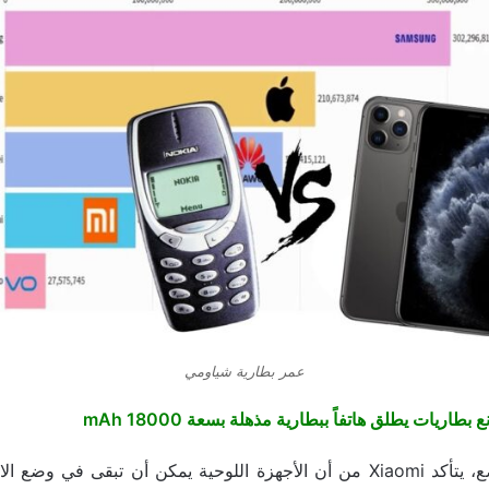
عمر بطارية شياومي
 بطاريات يطلق هاتفاً ببطارية مذهلة بسعة 18000 mAh