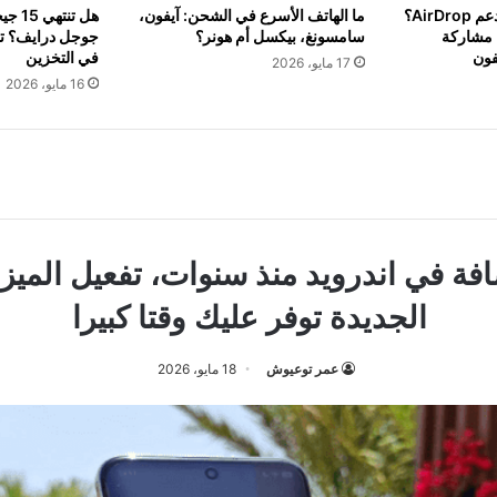
هل هاتفك اندرويد لا يدعم AirDrop؟
ما الهاتف الأسرع في الشحن: آيفون،
هل تن
 مشاركة
سامسونغ، بيكسل أم هونر؟
جوجل درايف؟ تفا
فون
في التخزين
17 مايو، 2026
16 مايو، 2026