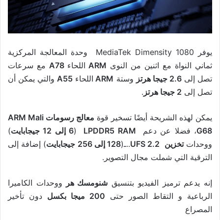
يوفر MediaTek Dimensity 1080 وحدة المعالجة المركزية
ثماني النواة مع اثنين من النوى
ARM
اللحاء
A78
مع سرعات
تصل إلى
2.6 جيجا هرتز
وستة
ARM
اللحاء
A55
والتي يمكن أن
تصل إلى
2 جيجا هرتز
.
يمكن لهذه الشريحة أيضًا تسخير قوة
معالج رسومات
ARM Mali
G68
، فضلا عن دعم
LPDDR5 RAM
(
6 إلى 12 جيجابايت
)
ووحدات
تخزين
UFS 2.2
..ـ(
128 إلى 256 جيجابايت
) إضافة إلى
الترقية التي شملت مجال التصوير.
إنه يدعم ترميز الفيديو بتنسيق
شنومسك هر
ووحدات الكاميرا
الرباعية و التقاط الصور حتى
200 ميجا بكسل
دون تأخير
المصراع