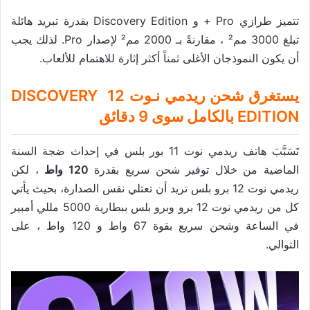
تتميز طرازي Pro + و Discovery Edition بقدرة تبريد هائلة
تبلغ 3000 مم² ، مقارنةً بـ 2000 مم² لإصدار Pro. لذلك يجب
أن يكون النموذجان الأغلى ثمناً أكثر إثارة للاهتمام للألعاب.
يستغرق شحن ريدمي نـوت 12 DISCOVERY
EDITION بالكامل سوى 9 دقائق
تَسَبَّبَ هاتف ريدمي نوت 11 بور بلس في إحداث ضجة السنة
الماضية من خلال توفير شحن سريع بقدرة
120 واط
، لكن
ريدمي نوت 12 برو بلس تريد أن تعتلي نفس الصدارة، بحيث يأتي
كل من ريدمي نوت 12 برو وبرو بلس ببطارية 5000 مللي أمبير
في الساعة وشحن سريع بقوة 67 واط و 120 واط ، على
التوالي.