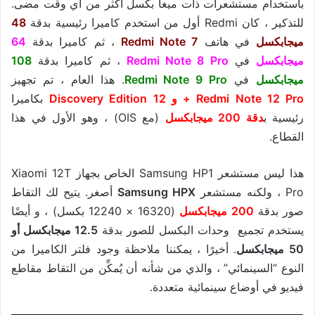
باستخدام مستشعرات ذات ميغا بكسل أكثر من أي وقت مضى.
للتذكير ، كان Redmi أول من استخدم كاميرا رئيسية بدقة
48
ميجابكسل
في هاتف
Redmi Note 7
، ثم كاميرا بدقة
64
ميجابكسل
في
Redmi Note 8 Pro
، ثم كاميرا بدقة
108
ميجابكسل
في
Redmi Note 9 Pro
. هذا العام ، تم تجهيز
Redmi Note 12 Pro + و 12 Discovery Edition
بكاميرا
رئيسية ب
دقة 200 ميجابكسل
(مع OIS) ، وهو الأول في هذا
القطاع.
هذا ليس مستشعر Samsung HP1 الخاص بجهاز Xiaomi 12T
Pro ، ولكنه مستشعر
Samsung HPX
أصغر. يتيح لك التقاط
صور بدقة
200 ميجابكسل
(16320 × 12240 بكسل) ، و أيضًا
يستخدم تجميع وحدات البكسل للصور بدقة
12.5 ميجابكسل أو
50 ميجابكسل
. أخيرًا ، يمكننا ملاحظة وجود فلتر الكاميرا من
النوع “السينمائي” ، والذي من شأنه أن يُمكِّن من التقاط مقاطع
فيديو في أوضاع سينمائية متعددة.