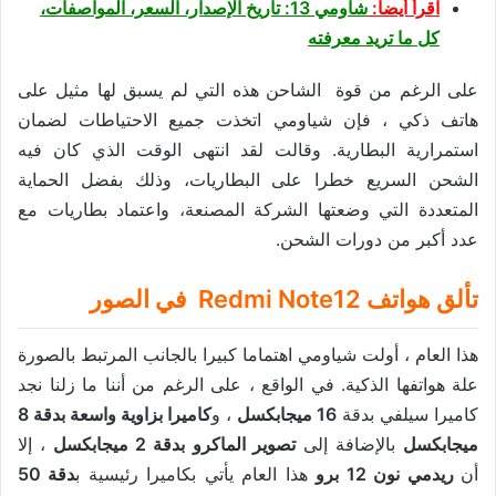
اقرأ أيضا:
شاومي 13: تاريخ الإصدار، السعر، المواصفات،
كل ما تريد معرفته
على الرغم من قوة الشاحن هذه التي لم يسبق لها مثيل على
هاتف ذكي ، فإن شياومي اتخذت جميع الاحتياطات لضمان
استمرارية البطارية. وقالت لقد انتهى الوقت الذي كان فيه
الشحن السريع خطرا على البطاريات، وذلك بفضل الحماية
المتعددة التي وضعتها الشركة المصنعة، واعتماد بطاريات مع
عدد أكبر من دورات الشحن.
تألق هواتف Redmi Note12 في الصور
هذا العام ، أولت شياومي اهتماما كبيرا بالجانب المرتبط بالصورة
علة هواتفها الذكية. في الواقع ، على الرغم من أننا ما زلنا نجد
كاميرا سيلفي بدقة
16 ميجابكسل
، و
كاميرا بزاوية واسعة بدقة 8
ميجابكسل
بالإضافة إلى
تصوير الماكرو بدقة 2 ميجابكسل
، إلا
أن
ريدمي نون 12 برو
هذا العام يأتي بكاميرا رئيسية ب
دقة 50