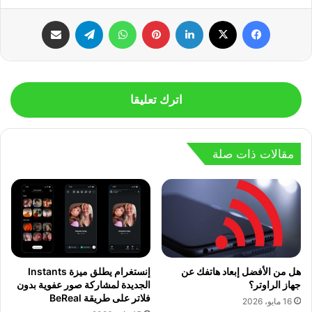
فيسبوك
‫X
لينكدإن
بينتيريست
واتساب
تيلقرام
مشاركة عبر البريد
اترك تعليقا
مقالات ذات صلة
هل من الأفضل إبعاد هاتفك عن
إنستغرام يطلق ميزة Instants
جهاز الراوتر؟
الجديدة لمشاركة صور عفوية بدون
فلاتر على طريقة BeReal
16 مايو، 2026