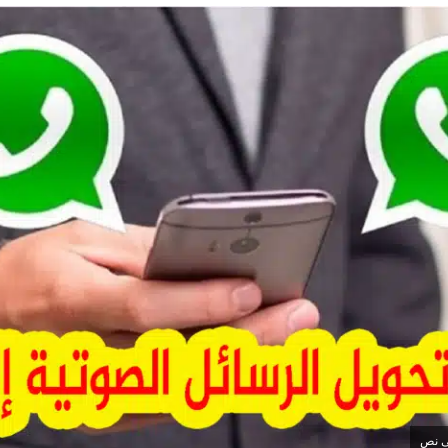
لى نص