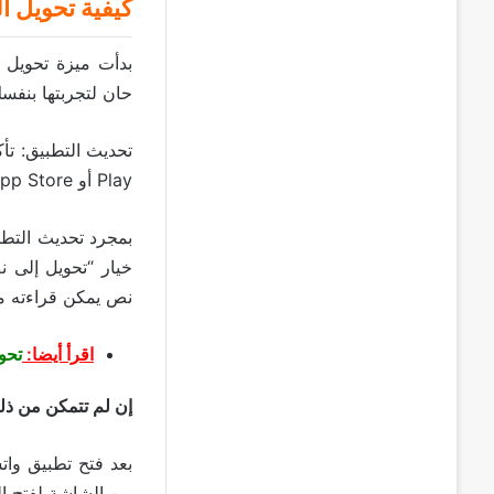
كيفية تحويل ا
بدأت ميزة تحويل 
حان لتجربتها بنفسك
تحديث التطبيق: تأ
Play أو App Store) وابحث عن أي تحديثات متاحة للتطبيق.
بمجرد تحديث التطب
خيار “تحويل إلى ن
نص يمكن قراءته م
اقرأ أيضا:
تحويل ملفات MP3 
إن لم تتمكن من ذلك
بعد فتح تطبيق وات
من الشاشة لفتح الق