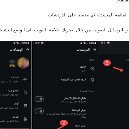
 القائمة المنسدلة ثم تضغط على الدردشات
 الرسائل الصوتية من خلال تحريك علامة التبويب إلى الوضع النشط ل