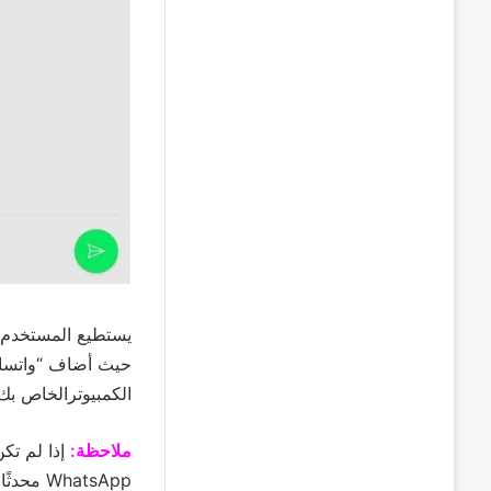
يستطيع المستخدم م
حيث أضاف “واتساب”
الكمبيوترالخاص بك
ملاحظة:
إذا لم تك
WhatsApp محدثًا .