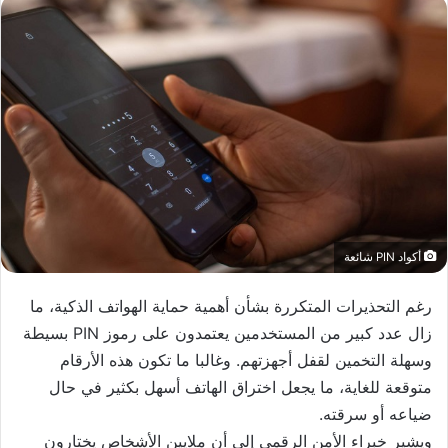
أكواد PIN شائعة
رغم التحذيرات المتكررة بشأن أهمية حماية الهواتف الذكية، ما
زال عدد كبير من المستخدمين يعتمدون على رموز PIN بسيطة
وسهلة التخمين لقفل أجهزتهم. وغالبا ما تكون هذه الأرقام
متوقعة للغاية، ما يجعل اختراق الهاتف أسهل بكثير في حال
ضياعه أو سرقته.
ويشير خبراء الأمن الرقمي إلى أن ملايين الأشخاص يختارون