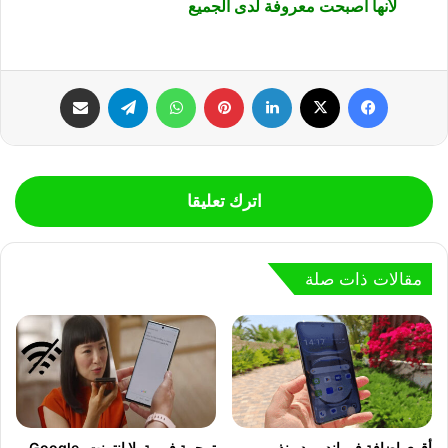
لأنها أصبحت معروفة لدى الجميع
فيسبوك
‫X
لينكدإن
بينتيريست
واتساب
تيلقرام
مشاركة عبر البريد
اترك تعليقا
مقالات ذات صلة
أقوى إضافة في اندرويد منذ
ترجمة فورية بلا انترنت، Google