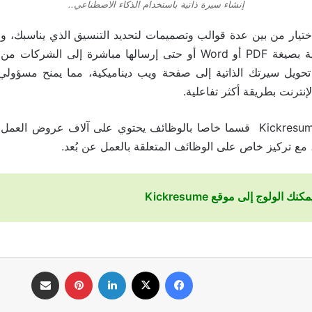
إنشاء سيرة ذاتية باستخدام الذكاء الاصطناعي..
ختيار من بين عدة قوالب وتصميمات لتحديد التنسيق الذي يناسبك، وعن
تنزيل سيرتك الذاتية بصيغة PDF أو Word أو حتى إرسالها مباشرة إلى ا
تحويل سيرتك الذاتية إلى صفحة ويب ديناميكية، مما يمنح مسؤولي
إنترنت بطريقة أكثر تفاعلية.
وأخيرًا، يتضمن Kickresume قسما خاصا بالوظائف يحتوي على آلاف عروض ا
مع تركيز خاص على الوظائف المتعلقة بالعمل عن بُعد.
نك الولوج إلى موقع Kickresume
فيسبوك
‫X
لينكدإن
بينتيريست
مشاركة عبر البريد