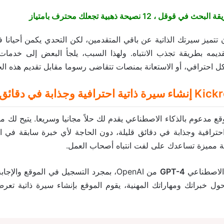
لبحث في قوقل ، 12 نصيحة ذهبية تجعلك محترف بامتياز
 تتميز سيرتك الذاتية عن باقي المتقدمين، لكن التحدي يكمن أحيانا
قديمه بطريقة تجذب الانتباه. ولهذا السبب، يلجأ البعض إلى خدم
كل احترافي، أو الاستعانة بمنصات تتقاضى رسوما مقابل تقديم هذه ال
Kick
إنشاء سيرة ذاتية احترافية وجذابة في دقائق 
وقع مدعوم بالذكاء الاصطناعي يقدم لك حلاً مجانيا وسريعا. يتيح لك 
احترافية وجذابة في دقائق قليلة، دون الحاجة لأي خبرة سابقة في الت
ة مميزة تساعدك على لفت انتباه أصحاب العمل.
الاصطناعي
GPT-4
من OpenAI، بمجرد التسجيل في الموقع وا
حول خبراتك ومهاراتك المهنية، يقوم الموقع بإنشاء سيرة ذاتية تع