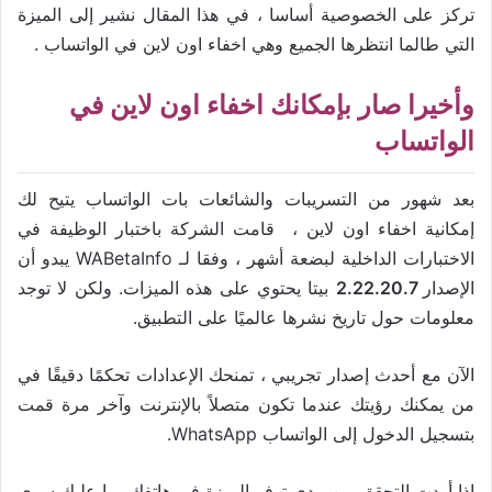
تركز على الخصوصية أساسا ، في هذا المقال نشير إلى الميزة
التي طالما انتظرها الجميع وهي اخفاء اون لاين في الواتساب .
وأخيرا صار بإمكانك اخفاء اون لاين في
الواتساب
بعد شهور من التسريبات والشائعات بات الواتساب يتيح لك
إمكانية اخفاء اون لاين ، قامت الشركة باختبار الوظيفة في
الاختبارات الداخلية لبضعة أشهر ، وفقا لـ WABetaInfo يبدو أن
الإصدار
2.22.20.7
بيتا يحتوي على هذه الميزات. ولكن لا توجد
معلومات حول تاريخ نشرها عالميًا على التطبيق.
الآن مع أحدث إصدار تجريبي ، تمنحك الإعدادات تحكمًا دقيقًا في
من يمكنك رؤيتك عندما تكون متصلاً بالإنترنت وآخر مرة قمت
بتسجيل الدخول إلى الواتساب WhatsApp.
إذا أردت التحقق من مدى توفر الميزة في هاتفك، ما عليك سوى