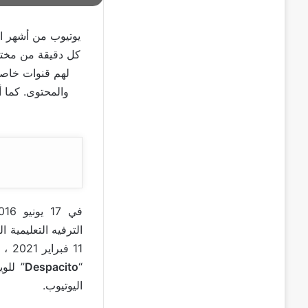
يوتيوب من أشهر ال
كل دقيقة من مختلف
لهم قنوات خاصة
والمحتوى. كما أ
في 17 يونيو 2016 ، أصدرت العلامة الجارية الكورية التعليمية للاطفال
الترفيه التعليمية 
“
Despacito
” للويس فو
اليوتيوب.