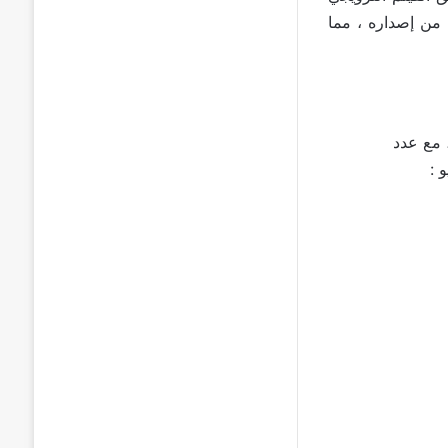
Avengers: Endgame”  مليون مشاهدة خلال أول 24 ساعة من إصداره ، مما
يوتيوب، مع عدد
 :