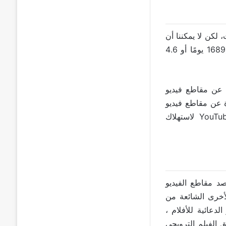
لكن لا يمكننا أن
ظل في الصدارة لأطول مدة (1689 يومًا أو 4.6
البية مقاطع الفيديو الأكثر شعبية على YouTube عبارة عن مقاطع فيديو
 عبارة عن مقاطع فيديو
موسيقية. اعتبارًا من عام 2019 ، حوالي نصف سكان الولايات المتحدة يلجون YouTube لاستهلاك
صد مقاطع الفيديو
إصدار. الأنواع الأخرى الشائعة من
دعائية للأفلام ،
ل الخارقين المتعلقة بـ MCU (Marvel Cinematic Universe). حقق الفيلم الترويجي