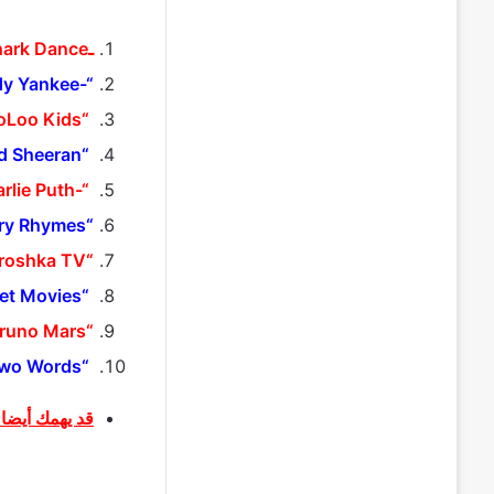
ـBaby Shark Danceـ – Pinkfong Kids’ Songs & Stories
“-Despacito”-Luis Fonsi featuring Daddy Yankee
“Johny Johny Yes Papa” – LooLoo Kids
“Shape of You” – Ed Sheeran
“-See You Again-” – Wiz Khalifa featuring Charlie Puth.
“Bath Song” – Cocomelon – Nursery Rhymes
“Learning Colors – Colorful Eggs on a Farm” – Miroshka TV
“Masha and the Bear – Recipe for Disaster” – Get Movies
“Uptown Funk” – Mark Ronson featuring Bruno Mars
“Phonics Song with Two Words”
قد يهمك أيضا