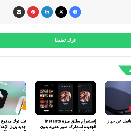
فيسبوك
‫X
لينكدإن
بينتيريست
مشاركة عبر البريد
اترك تعليقا
اتفك عن جهاز
إنستغرام يطلق ميزة Instants
تيك توك مدفوع 
الجديدة لمشاركة صور عفوية بدون
جديد يزيل الإعلا