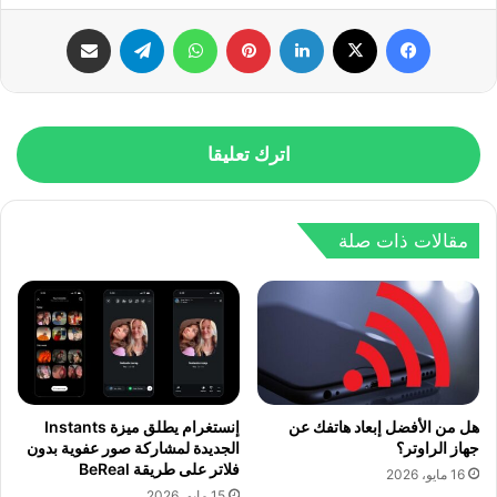
فيسبوك
‫X
لينكدإن
بينتيريست
واتساب
تيلقرام
مشاركة عبر البريد
اترك تعليقا
مقالات ذات صلة
هل من الأفضل إبعاد هاتفك عن
إنستغرام يطلق ميزة Instants
جهاز الراوتر؟
الجديدة لمشاركة صور عفوية بدون
فلاتر على طريقة BeReal
16 مايو، 2026
15 مايو، 2026